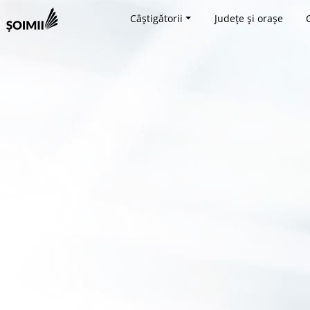
Câștigătorii
Județe și orașe