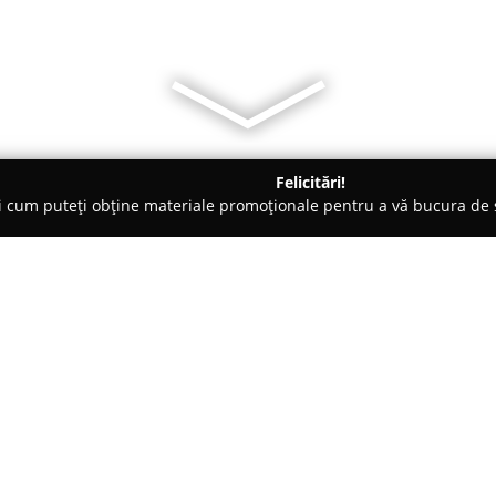
Felicitări!
ți cum puteți obține materiale promoționale pentru a vă bucura d
 Voluntari
Cofetăria Monalisa
Despre companie:
Cofetăria Monalisa
este o aface
pe baza unei pasiuni autentice 
la crearea unor amintiri memor