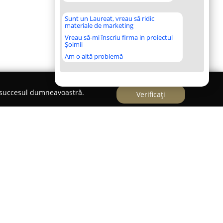
Sunt un Laureat, vreau să ridic
materiale de marketing
Vreau să-mi înscriu firma in proiectul
Șoimii
Am o altă problemă
e succesul dumneavoastră.
Verificați
re de familie axată pe arta cofetăriei, construită
pentru deserturi fine și pe dorința de a contribui
abile în momentele importante. Locația sa în