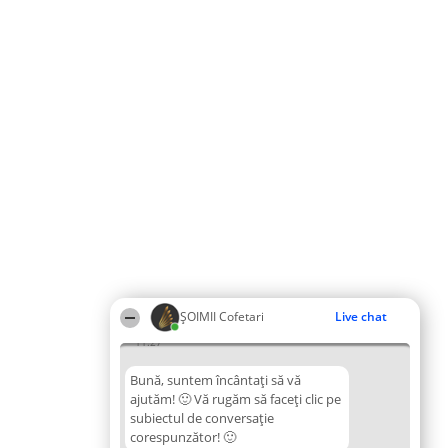
ȘOIMII Cofetari
Live chat
11:27
Bună, suntem încântați să vă
ajutăm! 🙂 Vă rugăm să faceți clic pe
subiectul de conversație
corespunzător! 🙂