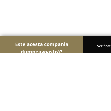
Este acesta compania
Verifica
dumneavoastră?
Șoimii Cofetari
Cofetării, Ciocolaterii, Gelaterii -
Cofetăria Monalisa