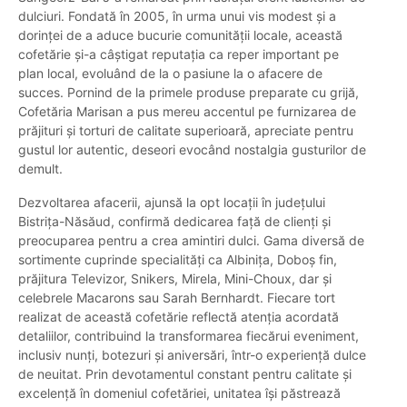
dulciuri. Fondată în 2005, în urma unui vis modest și a
dorinței de a aduce bucurie comunității locale, această
cofetărie și-a câștigat reputația ca reper important pe
plan local, evoluând de la o pasiune la o afacere de
succes. Pornind de la primele produse preparate cu grijă,
Cofetăria Marisan a pus mereu accentul pe furnizarea de
prăjituri și torturi de calitate superioară, apreciate pentru
gustul lor autentic, deseori evocând nostalgia gusturilor de
demult.
Dezvoltarea afacerii, ajunsă la opt locații în județului
Bistrița-Năsăud, confirmă dedicarea față de clienți și
preocuparea pentru a crea amintiri dulci. Gama diversă de
sortimente cuprinde specialități ca Albinița, Doboș fin,
prăjitura Televizor, Snikers, Mirela, Mini-Choux, dar și
celebrele Macarons sau Sarah Bernhardt. Fiecare tort
realizat de această cofetărie reflectă atenția acordată
detaliilor, contribuind la transformarea fiecărui eveniment,
inclusiv nunți, botezuri și aniversări, într-o experiență dulce
de neuitat. Prin devotamentul constant pentru calitate și
excelență în domeniul cofetăriei, unitatea își păstrează