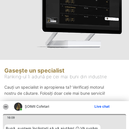
Gasește un specialist
Ranking-ul îi adună pe cei mai buni din industrie
Cauți un specialist in apropierea ta? Verificați motorul
nostru de căutare. Folosiți doar cele mai bune servicii!
ȘOIMII Cofetari
Live chat
Căutare
16:09
Bună, suntem încântați să vă ajutăm! 🙂 Vă rugăm