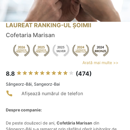
LAUREAT RANKING-UL ȘOIMII
Cofetaria Marisan
Arată mai multe >>
8.8
(474)
Sângeorz-Băi, Sangeorz-Bai
Afișează numărul de telefon
Despre companie:
De peste douăzeci de ani,
Cofetăria Marisan
din
Sângeorz-Băi s-a remarcat prin răsfățul oferit iubitorilor de