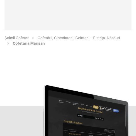
Șoimii Cofetari
Cofetării, Ciocolaterii, Gelaterii - Bistriţa-Năsăud
Cofetaria Marisan