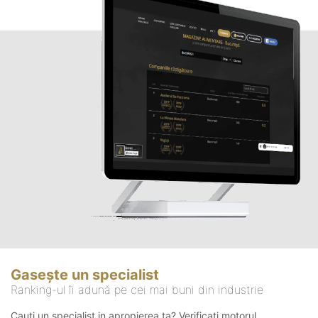
Gasește un specialist
Ranking-ul îi adună pe cei mai buni din industrie
Cauți un specialist in apropierea ta? Verificați motorul