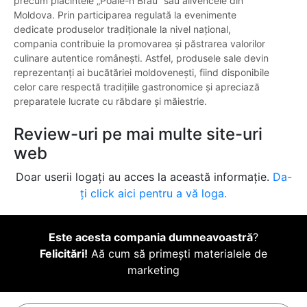
precum plăcintele „Poale-n Brâu” sau alivencele din
Moldova. Prin participarea regulată la evenimente
dedicate produselor tradiționale la nivel național,
compania contribuie la promovarea și păstrarea valorilor
culinare autentice românești. Astfel, produsele sale devin
reprezentanți ai bucătăriei moldovenești, fiind disponibile
celor care respectă tradițiile gastronomice și apreciază
preparatele lucrate cu răbdare și măiestrie.
Review-uri pe mai multe site-uri
web
Doar userii logați au acces la această informație.
Da-
ți click aici pentru a vă loga.
Este acesta compania dumneavoastră
?
Felicitări!
Aă cum să primești materialele de
marketing