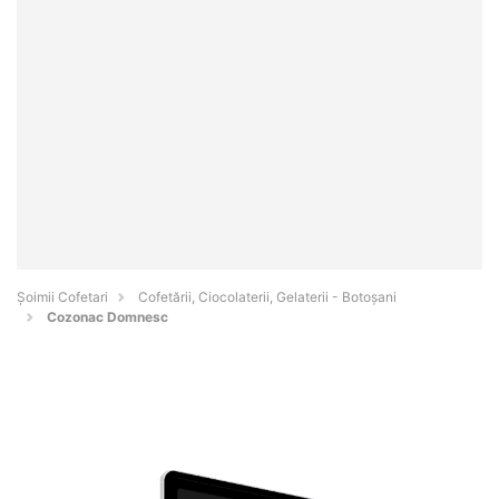
Șoimii Cofetari
Cofetării, Ciocolaterii, Gelaterii - Botoşani
Cozonac Domnesc