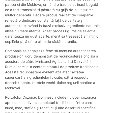
patiseriei din Moldova, urmând o tradiție culinară bogată
ce a fost transmisă și păstrată cu grijă de-a lungul mai
multor generații. Fiecare produs realizat de companie
reflectă o dedicare constantă față de calitate și
autenticitate, având la bază exclusiv ingrediente naturale
alese cu mare atenție. Acest proces riguros de selecție
garantează un gust aparte, menit să trezească amintiri din
copilărie și să ofere clipe de răsfăț autentic.
Compania se angajează ferm să mențină autenticitatea
produselor, lucru demonstrat de recunoașterea oficială a
acestora de către Ministerul Agriculturii și Dezvoltării
Rurale, care le-a conferit statutul de produse tradiționale.
Această recunoaștere evidențiază atât calitatea
superioară a ingredientelor folosite, cât și respectul
deosebit pentru rețetele vechi, tipice regiunii nordice a
Moldovei.
Portofoliul Cozonac Domnesc include nu doar cozonaci
apreciați, cu diverse umpluturi tradiționale, între care
nucă, mac, stafide și rahat, ci și alte deserturi specifice,