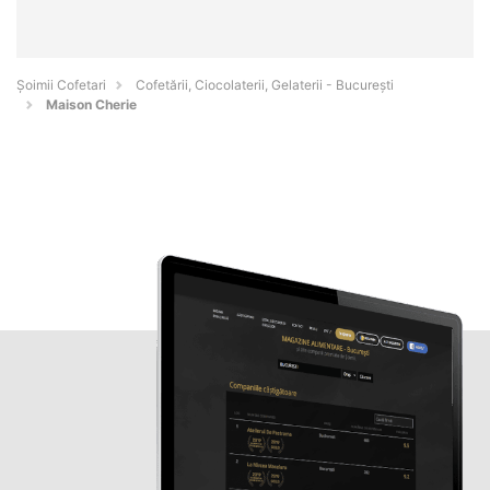
Șoimii Cofetari
Cofetării, Ciocolaterii, Gelaterii - Bucureşti
Maison Cherie