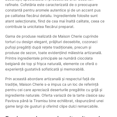
rafinate. Cofetăria este caracterizată de o preocupare
constantă pentru aromele autentice și de un accent pus
pe calitatea fiecărui detaliu. Ingredientele folosite sunt
atent selecționate, fiind de cea mai înaltă calitate, ceea ce
contribuie la unicitatea fiecărui preparat.
Gama de produse realizată de Maison Cherie cuprinde
torturi cu design elegant, prăjituri deosebite, cozonaci
pufoși pregătiți după rețete tradiționale, precum și
produse de sezon, toate evidențiind măiestria artizanală.
Printre ingredientele principale se numără ciocolata
belgiană de top și frișca naturală, elemente ce oferă o
experiență gustativă sofisticată și memorabilă.
Prin această abordare artizanală și respectul față de
tradiție, Maison Cherie s-a impus ca un loc de referință
pentru cei care apreciază deserturile pregătite cu grijă și
ingrediente naturale. Oferta variază de la tarte clasice sau
Pavlova până la Tiramisu bine echilibrat, răspunzând unei
game largi de gusturi și oferind clipe dulci remarcabile.