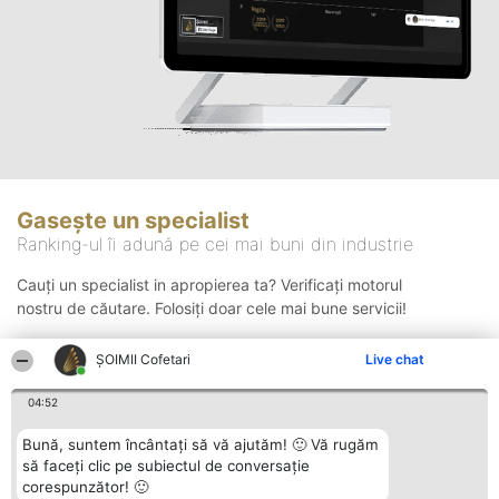
Gasește un specialist
Ranking-ul îi adună pe cei mai buni din industrie
Cauți un specialist in apropierea ta? Verificați motorul
nostru de căutare. Folosiți doar cele mai bune servicii!
ȘOIMII Cofetari
Live chat
Căutare
04:52
Bună, suntem încântați să vă ajutăm! 🙂 Vă rugăm
să faceți clic pe subiectul de conversație
corespunzător! 🙂