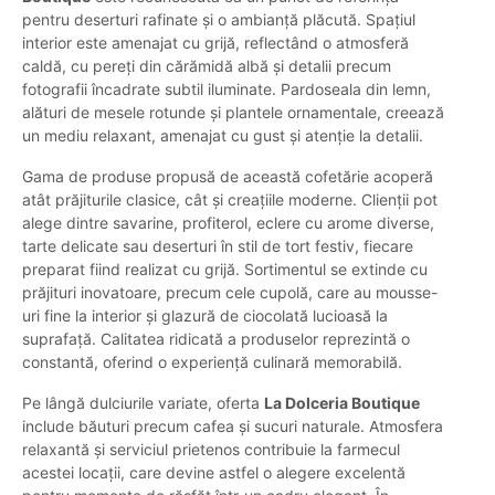
pentru deserturi rafinate și o ambianță plăcută. Spațiul
interior este amenajat cu grijă, reflectând o atmosferă
caldă, cu pereți din cărămidă albă și detalii precum
fotografii încadrate subtil iluminate. Pardoseala din lemn,
alături de mesele rotunde și plantele ornamentale, creează
un mediu relaxant, amenajat cu gust și atenție la detalii.
Gama de produse propusă de această cofetărie acoperă
atât prăjiturile clasice, cât și creațiile moderne. Clienții pot
alege dintre savarine, profiterol, eclere cu arome diverse,
tarte delicate sau deserturi în stil de tort festiv, fiecare
preparat fiind realizat cu grijă. Sortimentul se extinde cu
prăjituri inovatoare, precum cele cupolă, care au mousse-
uri fine la interior și glazură de ciocolată lucioasă la
suprafață. Calitatea ridicată a produselor reprezintă o
constantă, oferind o experiență culinară memorabilă.
Pe lângă dulciurile variate, oferta
La Dolceria Boutique
include băuturi precum cafea și sucuri naturale. Atmosfera
relaxantă și serviciul prietenos contribuie la farmecul
acestei locații, care devine astfel o alegere excelentă