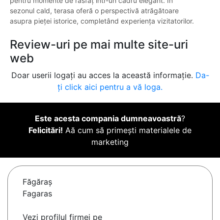
pentru momente de răsfăț într-un cadru elegant. În
sezonul cald, terasa oferă o perspectivă atrăgătoare
asupra pieței istorice, completând experiența vizitatorilor.
Review-uri pe mai multe site-uri
web
Doar userii logați au acces la această informație.
Da-
ți click aici pentru a vă loga.
Este acesta compania dumneavoastră
?
Felicitări!
Aă cum să primești materialele de
marketing
Făgăraş
Fagaras
Vezi profilul firmei pe