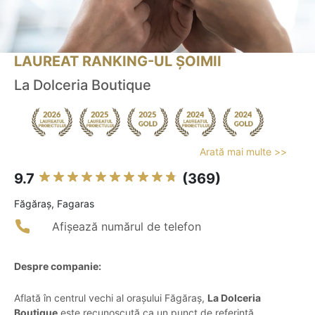
LAUREAT RANKING-UL ȘOIMII
La Dolceria Boutique
Arată mai multe >>
9.7
(369)
Făgăraş, Fagaras
Afișează numărul de telefon
Despre companie:
Aflată în centrul vechi al orașului Făgăraș,
La Dolceria
Boutique
este recunoscută ca un punct de referință