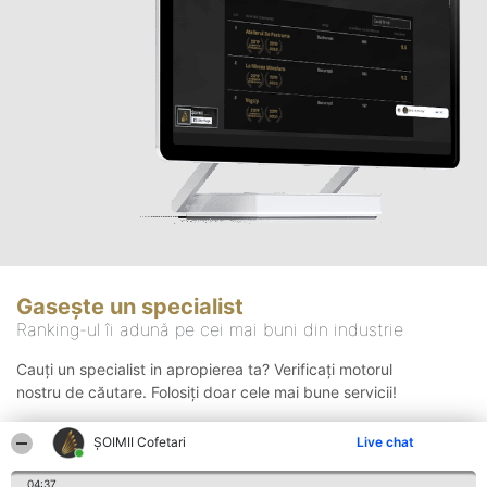
Gasește un specialist
Ranking-ul îi adună pe cei mai buni din industrie
Cauți un specialist in apropierea ta? Verificați motorul
nostru de căutare. Folosiți doar cele mai bune servicii!
ȘOIMII Cofetari
Live chat
Căutare
04:37