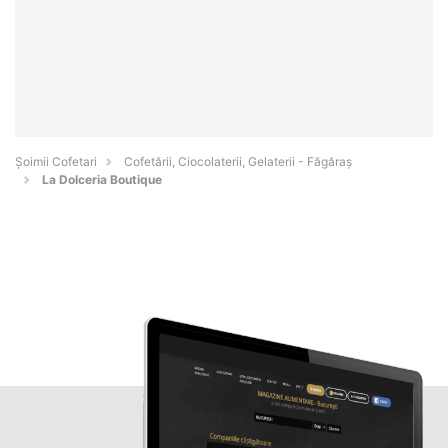
Șoimii Cofetari
Cofetării, Ciocolaterii, Gelaterii - Făgăraş
La Dolceria Boutique