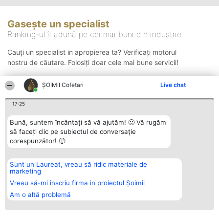
Gasește un specialist
Ranking-ul îi adună pe cei mai buni din industrie
Cauți un specialist in apropierea ta? Verificați motorul
nostru de căutare. Folosiți doar cele mai bune servicii!
ȘOIMII Cofetari
Live chat
Căutare
17:25
Bună, suntem încântați să vă ajutăm! 🙂 Vă rugăm
să faceți clic pe subiectul de conversație
corespunzător! 🙂
Sunt un Laureat, vreau să ridic materiale de
Organizator Ranking
Plebiscyt
Contact
marketing
BRIGHT SOLUTIONS BR SRL
Câștigătorii
Contact
Aleea Timisul De Sus 2 Bl. A30
Lista Tuturor
Vreau să-mi înscriu firma in proiectul Șoimii
Sc. A Et. 4 Ap. 13 Cod 061952
Laureaților
Am o altă problemă
București
Reguli
CUI 36737675
Statut
tel: +40 770 990 492
Politica de
confidențialitate