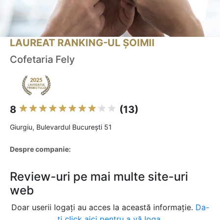
LAUREAT RANKING-UL ȘOIMII
Cofetaria Fely
8
(13)
Giurgiu, Bulevardul București 51
Despre companie:
Review-uri pe mai multe site-uri
web
Doar userii logați au acces la această informație.
Da-
ți click aici pentru a vă loga.