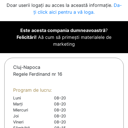
Doar userii logați au acces la această informație.
Da-
ți click aici pentru a vă loga.
Este acesta compania dumneavoastră
?
Felicitări!
Aă cum să primești materialele de
marketing
Cluj-Napoca
Regele Ferdinand nr 16
Program de lucru:
Luni
08–20
Marți
08–20
Miercuri
08–20
Joi
08–20
Vineri
08–20
Sâmbătă
08–15