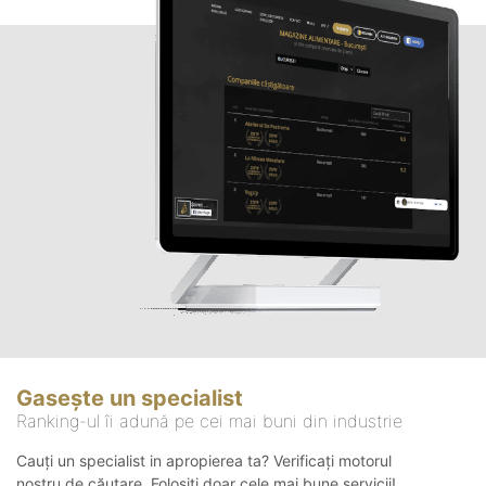
Gasește un specialist
Ranking-ul îi adună pe cei mai buni din industrie
Cauți un specialist in apropierea ta? Verificați motorul
nostru de căutare. Folosiți doar cele mai bune servicii!