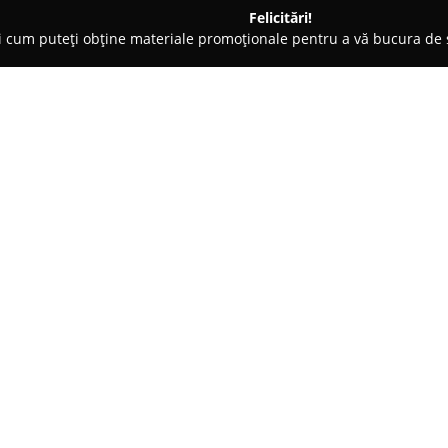
Felicitări!
ți cum puteți obține materiale promoționale pentru a vă bucura d
- Buzău
Cofetaria Delicii Uitate
Despre companie:
Amplasată în centrul orașului
un spațiu în care rețetele trad
prim-plan. Cu o notorietate bi
largă de prăjituri clasice și del
Arată mai multe >>
detalii și pasiune pentru gust a
Printre produsele apreciate se
textură cremoasă, precum și spe
Clienții evidențiază mereu calit
porțiile îndestulătoare oferite.