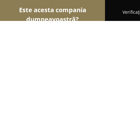
Este acesta compania
Verifica
dumneavoastră?
Șoimii Cofetari
Cofetării, Ciocolaterii, Gelaterii 
Cofetaria Delicii Uitate
9
(186)
Buzău, Calea Eroilor B17
Afișează numărul de telefon