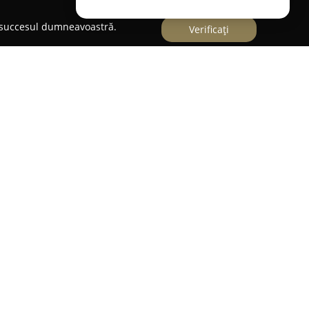
e succesul dumneavoastră.
Verificați
 Buzău,
Cofetăria Delicii Uitate
se remarcă drept
iționale românești de dulciuri sunt readuse în
ne consolidată, această cofetărie propune o gamă
icatese preparate în casă, realizate cu atenție la
utentic.
 regăsesc prăjitura Amandina, tiramisu-ul cu
cialități ca Indiene, Foret Noire sau Fantezia.
atea superioară a deserturilor, gustul distinct și
 Cofetăria oferă, pe lângă aceste produse rafinate,