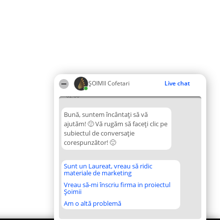
ȘOIMII Cofetari
Live chat
02:06
Bună, suntem încântați să vă
ajutăm! 🙂 Vă rugăm să faceți clic pe
subiectul de conversație
corespunzător! 🙂
Sunt un Laureat, vreau să ridic
materiale de marketing
Vreau să-mi înscriu firma in proiectul
Șoimii
Am o altă problemă