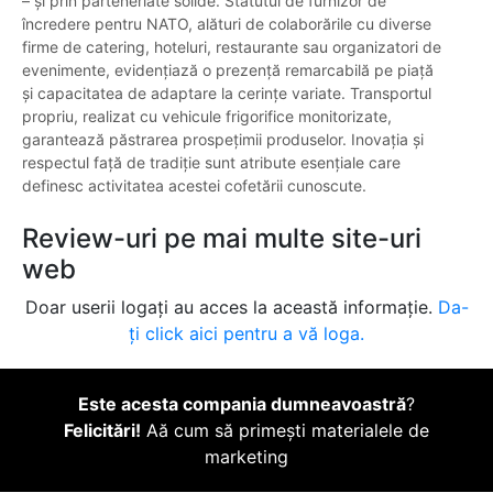
– și prin parteneriate solide. Statutul de furnizor de
încredere pentru NATO, alături de colaborările cu diverse
firme de catering, hoteluri, restaurante sau organizatori de
evenimente, evidențiază o prezență remarcabilă pe piață
și capacitatea de adaptare la cerințe variate. Transportul
propriu, realizat cu vehicule frigorifice monitorizate,
garantează păstrarea prospețimii produselor. Inovația și
respectul față de tradiție sunt atribute esențiale care
definesc activitatea acestei cofetării cunoscute.
Review-uri pe mai multe site-uri
web
Doar userii logați au acces la această informație.
Da-
ți click aici pentru a vă loga.
Este acesta compania dumneavoastră
?
Felicitări!
Aă cum să primești materialele de
marketing