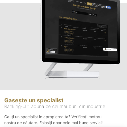
Gasește un specialist
Ranking-ul îi adună pe cei mai buni din industrie
Cauți un specialist in apropierea ta? Verificați motorul
nostru de căutare. Folosiți doar cele mai bune servicii!