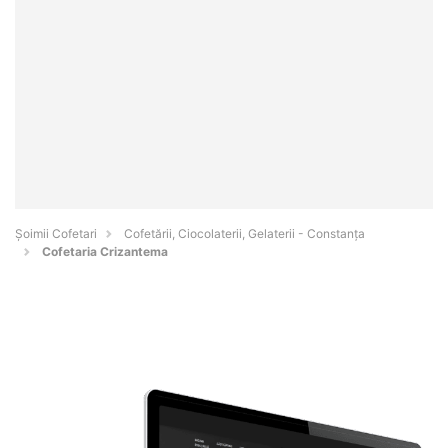
Șoimii Cofetari
Cofetării, Ciocolaterii, Gelaterii - Constanţa
Cofetaria Crizantema