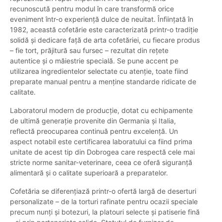
recunoscută pentru modul în care transformă orice
eveniment într-o experiență dulce de neuitat. Înființată în
1982, această cofetărie este caracterizată printr-o tradiție
solidă și dedicare față de arta cofetăriei, cu fiecare produs
– fie tort, prăjitură sau fursec – rezultat din rețete
autentice și o măiestrie specială. Se pune accent pe
utilizarea ingredientelor selectate cu atenție, toate fiind
preparate manual pentru a menține standarde ridicate de
calitate.
Laboratorul modern de producție, dotat cu echipamente
de ultimă generație provenite din Germania și Italia,
reflectă preocuparea continuă pentru excelență. Un
aspect notabil este certificarea laboratului ca fiind prima
unitate de acest tip din Dobrogea care respectă cele mai
stricte norme sanitar-veterinare, ceea ce oferă siguranță
alimentară și o calitate superioară a preparatelor.
Cofetăria se diferențiază printr-o ofertă largă de deserturi
personalizate – de la torturi rafinate pentru ocazii speciale
precum nunți și botezuri, la platouri selecte și patiserie fină