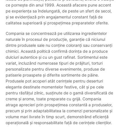
ce pornește din anul 1999. Această afacere pune accent
pe experiența sa îndelungată, de peste un sfert de secol,
și se evidențiază prin angajamentul constant față de
calitatea superioară și prospețimea preparatelor oferite.
Compania se concentrează pe utilizarea ingredientelor
naturale în procesul de producție, garanție că niciunul
dintre produsele sale nu conține coloranți sau conservanți
chimici. Această politică confirmă dorința de a produce
dulciuri autentice și cu un gust rafinat. Sortimentul este
variat, incluzând numeroase tipuri de prăjituri, torturi
personalizate pentru diverse evenimente, produse de
patiserie proaspete și diferite sortimente de pâine.
Produsele pot acoperi atât cerințele pentru deserturi
elegante destinate momentelor festive, cât și pe cele
pentru răsfățul zilnic, susținute de o gamă diversificată de
creme și arome, toate preparate cu grijă. Compania
atrage aprecieri prin prospețimea constantă a produselor,
precum și prin adaptabilitatea la comenzi personalizate și
volume mari livrate în timp scurt, demonstrând eficiență
operațională și responsabilitate față de cerințele clienților.