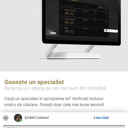
Gasește un specialist
Ranking-ul îi adună pe cei mai buni din industrie
Cauți un specialist in apropierea ta? Verificați motorul
nostru de căutare. Folosiți doar cele mai bune servicii!
ȘOIMII Cofetari
Live chat
Căutare