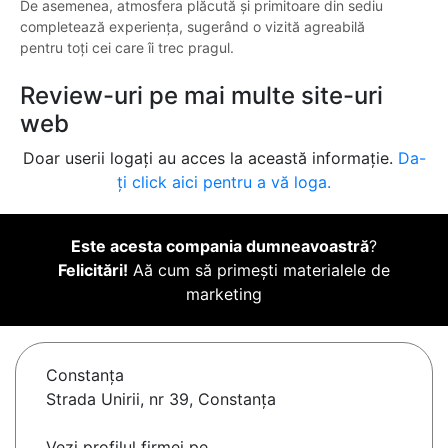
De asemenea, atmosfera plăcută și primitoare din sediu
completează experiența, sugerând o vizită agreabilă
pentru toți cei care îi trec pragul.
Review-uri pe mai multe site-uri
web
Doar userii logați au acces la această informație.
Da-
ți click aici pentru a vă loga.
Este acesta compania dumneavoastră
?
Felicitări!
Aă cum să primești materialele de
marketing
Constanţa
Strada Unirii, nr 39, Constanța
Vezi profilul firmei pe