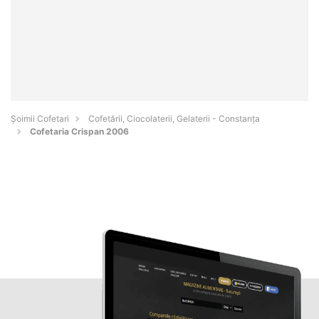
Șoimii Cofetari
Cofetării, Ciocolaterii, Gelaterii - Constanţa
Cofetaria Crispan 2006