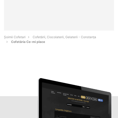
Șoimii Cofetari
Cofetării, Ciocolaterii, Gelaterii - Constanţa
Cofetăria Ce-mi place