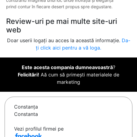
conturând imaginea unui loc unde inovația și eleganța
prind contur în fiecare desert propus spre degustare.
Review-uri pe mai multe site-uri
web
Doar userii logați au acces la această informație.
Da-
ți click aici pentru a vă loga.
Este acesta compania dumneavoastră
?
Felicitări!
Aă cum să primești materialele de
marketing
Constanţa
Constanta
Vezi profilul firmei pe