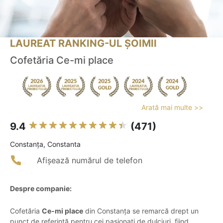
LAUREAT RANKING-UL ȘOIMII
Cofetăria Ce-mi place
Arată mai multe >>
9.4
(471)
Constanţa, Constanta
Afișează numărul de telefon
Despre companie:
Cofetăria
Ce-mi place
din Constanța se remarcă drept un
punct de referință pentru cei pasionați de dulciuri, fiind