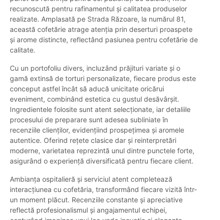
recunoscută pentru rafinamentul și calitatea produselor
realizate. Amplasată pe Strada Răzoare, la numărul 81,
această cofetărie atrage atenția prin deserturi proaspete
și arome distincte, reflectând pasiunea pentru cofetărie de
calitate.
Cu un portofoliu divers, incluzând prăjituri variate și o
gamă extinsă de torturi personalizate, fiecare produs este
conceput astfel încât să aducă unicitate oricărui
eveniment, combinând estetica cu gustul desăvârșit.
Ingredientele folosite sunt atent selecționate, iar detaliile
procesului de preparare sunt adesea subliniate în
recenziile clienților, evidențiind prospețimea și aromele
autentice. Oferind rețete clasice dar și reinterpretări
moderne, varietatea reprezintă unul dintre punctele forte,
asigurând o experiență diversificată pentru fiecare client.
Ambianța ospitalieră și serviciul atent completează
interacțiunea cu cofetăria, transformând fiecare vizită într-
un moment plăcut. Recenziile constante și apreciative
reflectă profesionalismul și angajamentul echipei,