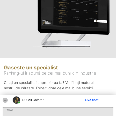
Gasește un specialist
Ranking-ul îi adună pe cei mai buni din industrie
Cauți un specialist in apropierea ta? Verificați motorul
nostru de căutare. Folosiți doar cele mai bune servicii!
ȘOIMII Cofetari
Live chat
Căutare
21:46