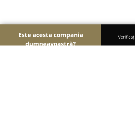
Este acesta compania
Verifica
dumneavoastră?
Șoimii Cofetari
Cofetării, Ciocolaterii, Gelaterii -
Cofetaria Casa Lica
8.8
(166)