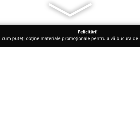
Felicitări!
ți cum puteți obține materiale promoționale pentru a vă bucura d
 Bucureşti
Cofetaria Casa Lica
Despre companie:
Cofetăria Casa Lica
se remarcă 
dulci, oferind o experiență gus
variată de produse propune atâ
savarinele, cât și specialități 
Arată mai multe >>
neagră, fiecare fiind realizat c