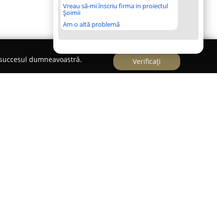
Vreau să-mi înscriu firma in proiectul
Șoimii
Am o altă problemă
e succesul dumneavoastră.
Verificați
prin devotamentul pentru arta preparatelor
tativă specială în centrul Bucureștiului. Gama
t deserturi clasice, precum amandinele și
moderne, inclusiv mousse-uri de ciocolată albă și
u pasiune și atenție deosebită pentru detalii.