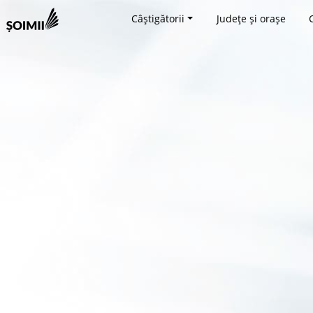
Câștigătorii
Județe și orașe