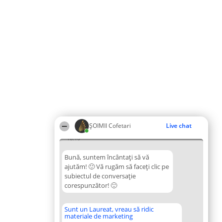
ȘOIMII Cofetari
Live chat
18:10
Bună, suntem încântați să vă
ajutăm! 🙂 Vă rugăm să faceți clic pe
subiectul de conversație
corespunzător! 🙂
Sunt un Laureat, vreau să ridic
materiale de marketing