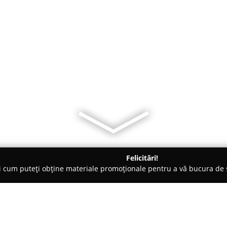
Felicitări!
ți cum puteți obține materiale promoționale pentru a vă bucura d
 Slatina
Cafeneaua Bulevard