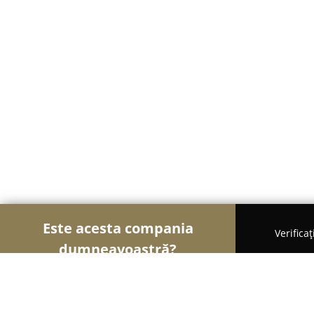
Este acesta compania
Verifica
dumneavoastră?
Șoimii Cofetari
Cofetării, Ciocolaterii, Gelaterii -