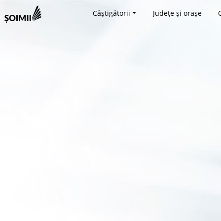
Câștigătorii
Județe și orașe