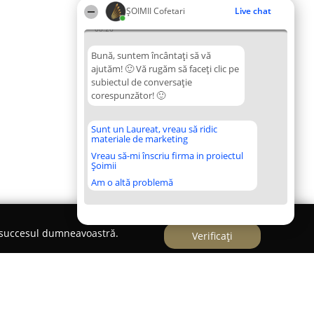
ȘOIMII Cofetari
Live chat
08:26
Bună, suntem încântați să vă
ajutăm! 🙂 Vă rugăm să faceți clic pe
subiectul de conversație
corespunzător! 🙂
Sunt un Laureat, vreau să ridic
materiale de marketing
Vreau să-mi înscriu firma in proiectul
Șoimii
Am o altă problemă
e succesul dumneavoastră.
Verificați