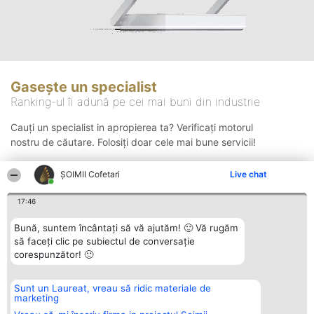
Gasește un specialist
Ranking-ul îi adună pe cei mai buni din industrie
Cauți un specialist in apropierea ta? Verificați motorul
nostru de căutare. Folosiți doar cele mai bune servicii!
ȘOIMII Cofetari
Live chat
Căutare
17:46
Bună, suntem încântați să vă ajutăm! 🙂 Vă rugăm
să faceți clic pe subiectul de conversație
corespunzător! 🙂
Sunt un Laureat, vreau să ridic materiale de
Organizator Ranking
Plebiscyt
Contact
marketing
BRIGHT SOLUTIONS BR SRL
Câștigătorii
Contact
Aleea Timisul De Sus 2 Bl. A30
Lista Tuturor