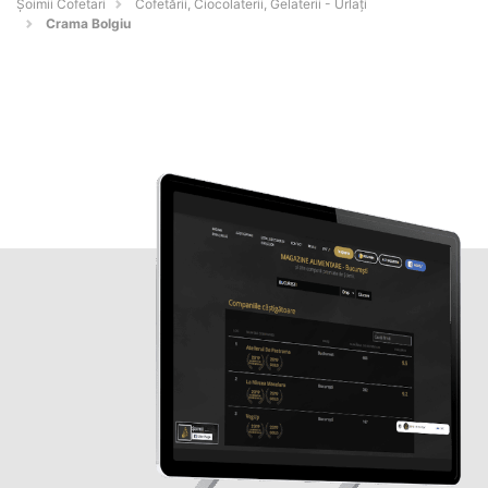
Șoimii Cofetari
Cofetării, Ciocolaterii, Gelaterii - Urlaţi
Crama Bolgiu