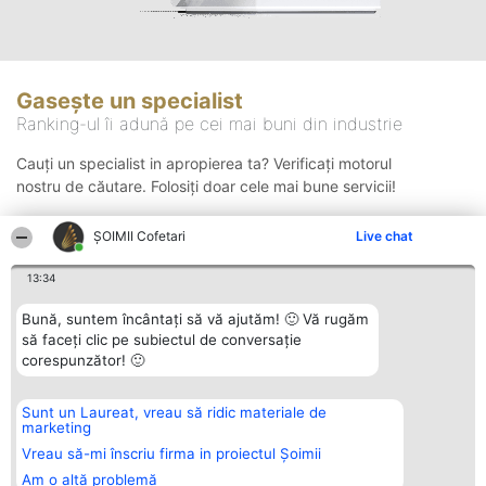
Gasește un specialist
Ranking-ul îi adună pe cei mai buni din industrie
Cauți un specialist in apropierea ta? Verificați motorul
nostru de căutare. Folosiți doar cele mai bune servicii!
ȘOIMII Cofetari
Live chat
Căutare
13:34
Bună, suntem încântați să vă ajutăm! 🙂 Vă rugăm
să faceți clic pe subiectul de conversație
corespunzător! 🙂
Sunt un Laureat, vreau să ridic materiale de
Organizator Ranking
Plebiscyt
Contact
marketing
BRIGHT SOLUTIONS BR SRL
Câștigătorii
Contact
Aleea Timisul De Sus 2 Bl. A30
Lista Tuturor
Vreau să-mi înscriu firma in proiectul Șoimii
Sc. A Et. 4 Ap. 13 Cod 061952
Laureaților
Am o altă problemă
București
Reguli