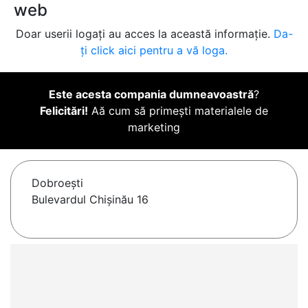
web
Doar userii logați au acces la această informație.
Da-
ți click aici pentru a vă loga.
Este acesta compania dumneavoastră
?
Felicitări!
Aă cum să primești materialele de
marketing
Dobroeşti
Bulevardul Chișinău 16