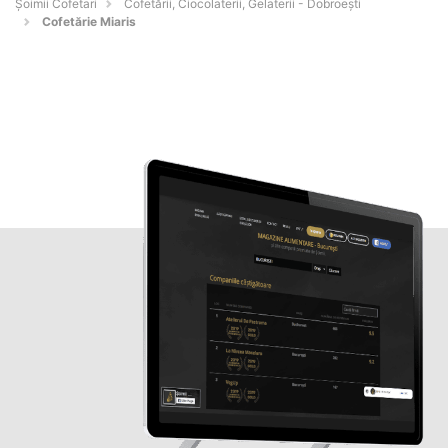
Șoimii Cofetari
Cofetării, Ciocolaterii, Gelaterii - Dobroeşti
Cofetărie Miaris