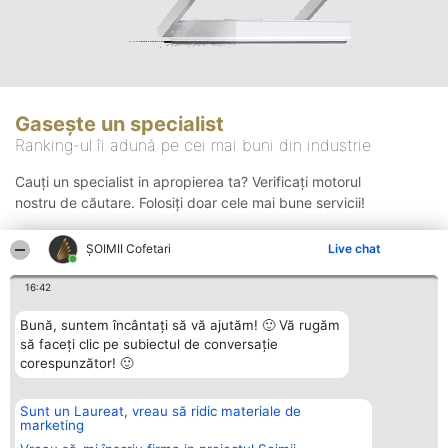
Gasește un specialist
Ranking-ul îi adună pe cei mai buni din industrie
Cauți un specialist in apropierea ta? Verificați motorul
nostru de căutare. Folosiți doar cele mai bune servicii!
ȘOIMII Cofetari
Live chat
Căutare
16:42
Bună, suntem încântați să vă ajutăm! 🙂 Vă rugăm
să faceți clic pe subiectul de conversație
corespunzător! 🙂
Sunt un Laureat, vreau să ridic materiale de
Organizator Ranking
Plebiscyt
Contact
marketing
BRIGHT SOLUTIONS BR SRL
Câștigătorii
Contact
Aleea Timisul De Sus 2 Bl. A30
Lista Tuturor