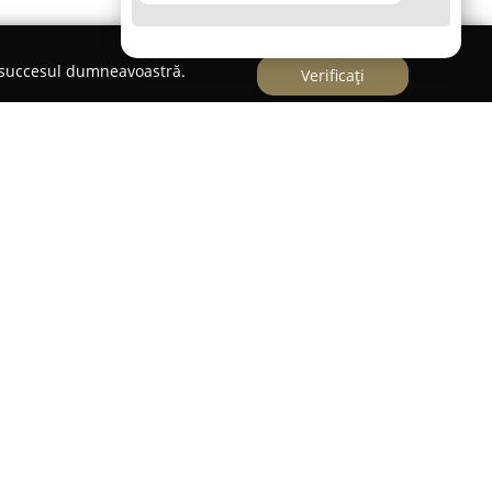
e succesul dumneavoastră.
Verificați
 o prezență apreciată în sectorul cofetăriei din
ajamentul său pentru calitate și diversitate.
ă printr-un portofoliu generos de produse, creat
 și celor mai exigente preferințe culinare.
 elaborate, prăjituri variate disponibile la bucată
te de patiserie, bomboane realizate artizanal și
ate cu o grijă deosebită pentru detalii și cu
r de bază.