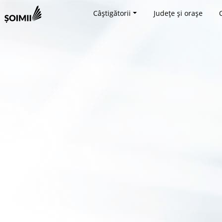
Câștigătorii
Județe și orașe