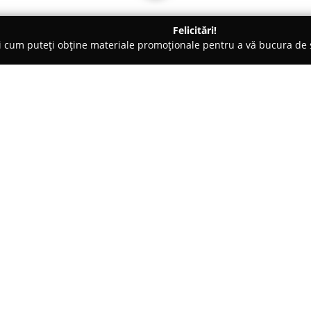
Felicitări!
ți cum puteți obține materiale promoționale pentru a vă bucura d
 Braşov
Cofetăria Chocolada
Despre companie:
Cofetăria Chocolada
reprezintă
Brașov, remarcându-se prin ang
Această cofetărie se evidențiaz
special pentru a răspunde chiar
Arată mai multe >>
Sortimentul larg include torturi
sau la kilogram, produse rafina
fursecuri crocante, toate realiz
selecția atentă a ingredientelo