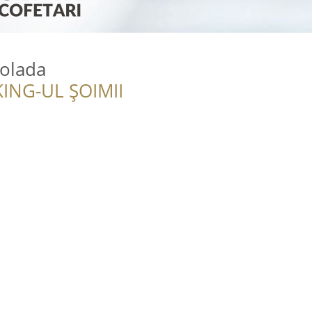
colada
ING-UL ȘOIMII