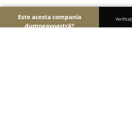
Este acesta compania
Verifica
dumneavoastră?
Șoimii Cofetari
Cofetării, Ciocolaterii, Gelaterii -
Cofetăria Chocolada
9.2
(627)
Braşov, Strada Jepilor nr.6A
Afișează numărul de telefon