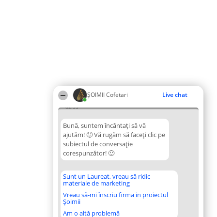
ȘOIMII Cofetari
Live chat
02:55
Bună, suntem încântați să vă
ajutăm! 🙂 Vă rugăm să faceți clic pe
subiectul de conversație
corespunzător! 🙂
Sunt un Laureat, vreau să ridic
materiale de marketing
Vreau să-mi înscriu firma in proiectul
Șoimii
Am o altă problemă