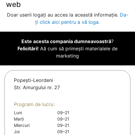
web
Doar userii logați au acces la această informație.
Da-
ți click aici pentru a vă loga.
Este acesta compania dumneavoastră
?
Felicitări!
Aă cum să primești materialele de
marketing
Popeşti-Leordeni
Str. Amurgului nr. 27
Program de lucru:
Luni
09–21
Marți
09–21
Miercuri
09–21
Joi
09–21