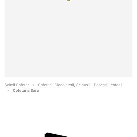
Șoimii Cofetari
Cofetării, Ciocolaterii, Gelaterii - Popeşti-Leordeni
Cofetaria Sara