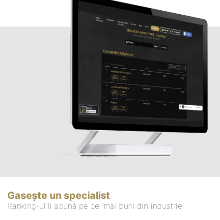
Gasește un specialist
Ranking-ul îi adună pe cei mai buni din industrie