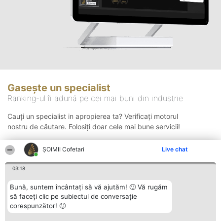
Gasește un specialist
Ranking-ul îi adună pe cei mai buni din industrie
Cauți un specialist in apropierea ta? Verificați motorul
nostru de căutare. Folosiți doar cele mai bune servicii!
ȘOIMII Cofetari
Live chat
Căutare
03:18
Bună, suntem încântați să vă ajutăm! 🙂 Vă rugăm
să faceți clic pe subiectul de conversație
corespunzător! 🙂