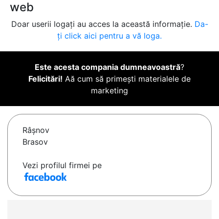
web
Doar userii logați au acces la această informație.
Da-
ți click aici pentru a vă loga.
Este acesta compania dumneavoastră
?
Felicitări!
Aă cum să primești materialele de
marketing
Râşnov
Brasov
Vezi profilul firmei pe