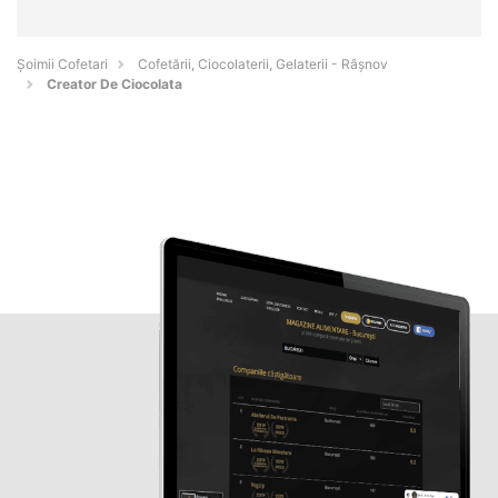
Șoimii Cofetari
Cofetării, Ciocolaterii, Gelaterii - Râşnov
Creator De Ciocolata