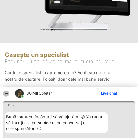
Gasește un specialist
Ranking-ul îi adună pe cei mai buni din industrie
Cauți un specialist in apropierea ta? Verificați motorul
nostru de căutare. Folosiți doar cele mai bune servicii!
ȘOIMII Cofetari
Live chat
Căutare
11:58
Bună, suntem încântați să vă ajutăm! 🙂 Vă rugăm
să faceți clic pe subiectul de conversație
corespunzător! 🙂