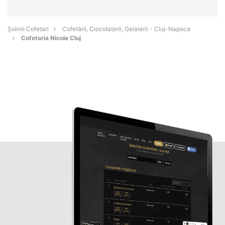
Șoimii Cofetari
Cofetării, Ciocolaterii, Gelaterii - Cluj-Napoca
Cofetaria Nicole Cluj