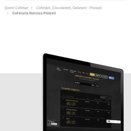
Șoimii Cofetari
Cofetării, Ciocolaterii, Gelaterii - Ploieşti
Cofetaria Narcisa Ploiesti