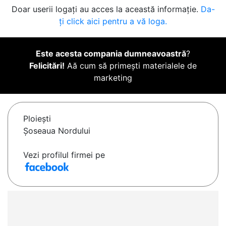
Doar userii logați au acces la această informație.
Da-
ți click aici pentru a vă loga.
Este acesta compania dumneavoastră
?
Felicitări!
Aă cum să primești materialele de
marketing
Ploieşti
Șoseaua Nordului
Vezi profilul firmei pe