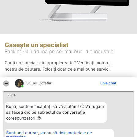
Gasește un specialist
Ranking-ul îi adună pe cei mai buni din industrie
Cauți un specialist in apropierea ta? Verificați motorul
nostru de căutare. Folosiți doar cele mai bune servicii!
ȘOIMII Cofetari
Live chat
Căutare
22:14
Bună, suntem încântați să vă ajutăm! 🙂 Vă rugăm
să faceți clic pe subiectul de conversație
corespunzător! 🙂
Sunt un Laureat, vreau să ridic materiale de
Organizator Ranking
Plebiscyt
Contact