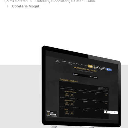
Șoimii Cofetari
Cofetării, Ciocolaterii, Gelaterii - Alba
Cofetăria Moguţ