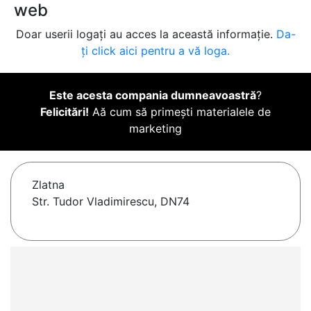
web
Doar userii logați au acces la această informație.
Da-
ți click aici pentru a vă loga.
Este acesta compania dumneavoastră
?
Felicitări!
Aă cum să primești materialele de
marketing
Zlatna
Str. Tudor Vladimirescu, DN74