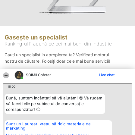
Gasește un specialist
Ranking-ul îi adună pe cei mai buni din industrie
Cauți un specialist in apropierea ta? Verificați motorul
nostru de căutare. Folosiți doar cele mai bune servicii!
ȘOIMII Cofetari
Live chat
Căutare
15:00
Bună, suntem încântați să vă ajutăm! 🙂 Vă rugăm
să faceți clic pe subiectul de conversație
corespunzător! 🙂
Sunt un Laureat, vreau să ridic materiale de
Organizator Ranking
Plebiscyt
Contact
marketing
BRIGHT SOLUTIONS BR SRL
Câștigătorii
Contact
Aleea Timisul De Sus 2 Bl. A30
Lista Tuturor