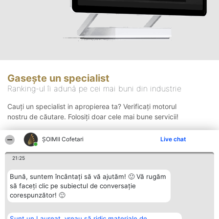
Gasește un specialist
Ranking-ul îi adună pe cei mai buni din industrie
Cauți un specialist in apropierea ta? Verificați motorul
nostru de căutare. Folosiți doar cele mai bune servicii!
ȘOIMII Cofetari
Live chat
Căutare
21:25
Bună, suntem încântați să vă ajutăm! 🙂 Vă rugăm
să faceți clic pe subiectul de conversație
corespunzător! 🙂
Sunt un Laureat, vreau să ridic materiale de