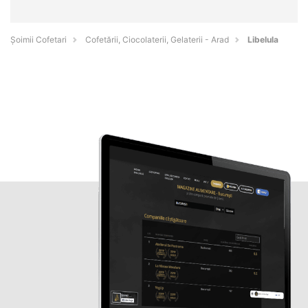
Șoimii Cofetari
Cofetării, Ciocolaterii, Gelaterii - Arad
Libelula