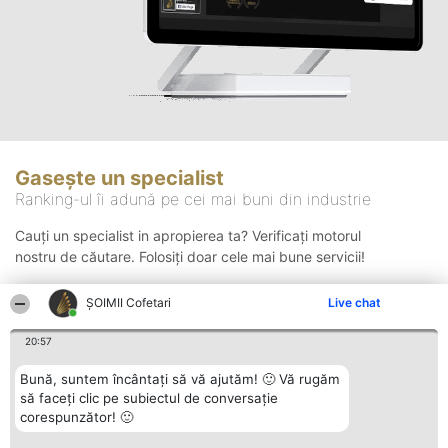
Gasește un specialist
Ranking-ul îi adună pe cei mai buni din industrie
Cauți un specialist in apropierea ta? Verificați motorul
nostru de căutare. Folosiți doar cele mai bune servicii!
ȘOIMII Cofetari
Live chat
Căutare
20:57
Bună, suntem încântați să vă ajutăm! 🙂 Vă rugăm
să faceți clic pe subiectul de conversație
corespunzător! 🙂