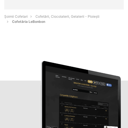
Șoimii Cofetari
Cofetării, Ciocolaterii, Gelaterii - Ploieşti
Cofetăria LeBonbon