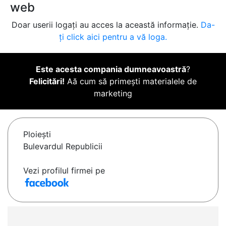
web
Doar userii logați au acces la această informație.
Da-
ți click aici pentru a vă loga.
Este acesta compania dumneavoastră
?
Felicitări!
Aă cum să primești materialele de
marketing
Ploieşti
Bulevardul Republicii
Vezi profilul firmei pe