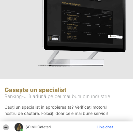
Gasește un specialist
Ranking-ul îi adună pe cei mai buni din industrie
Cauți un specialist in apropierea ta? Verificați motorul
nostru de căutare. Folosiți doar cele mai bune servicii!
ȘOIMII Cofetari
Live chat
Căutare