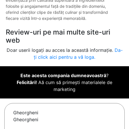
evidențiază prin calitatea superioară a ingredientelor
folosite și angajamentul față de tradițiile din domeniu,
oferind clienților clipe de răsfăț culinar și transformând
fiecare vizită într-o experiență memorabilă.
Review-uri pe mai multe site-uri
web
Doar userii logați au acces la această informație.
Da-
ți click aici pentru a vă loga.
Este acesta compania dumneavoastră
?
Felicitări!
Aă cum să primești materialele de
marketing
Gheorgheni
Gheorgheni