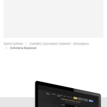
Șoimii Cofetari
Cofetării, Ciocolaterii, Gelaterii - Gheorgheni
Cofetăria Diplomat