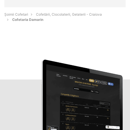
Șoimii Cofetari
Cofetării, Ciocolaterii, Gelaterii - Craiova
Cofetaria Damarin