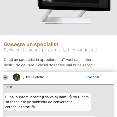
Gasește un specialist
Ranking-ul îi adună pe cei mai buni din industrie
Cauți un specialist in apropierea ta? Verificați motorul
nostru de căutare. Folosiți doar cele mai bune servicii!
ȘOIMII Cofetari
Live chat
Căutare
10:06
Bună, suntem încântați să vă ajutăm! 🙂 Vă rugăm
să faceți clic pe subiectul de conversație
corespunzător! 🙂