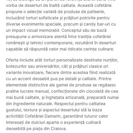
vorba de deserturi de înaltă calitate. Această cofetărie
propune o selecție variată de produse de patiserie,
incluzând torturi sofisticate și prăjituri potrivite pentru
diverse evenimente speciale, precum și candy bar-uri cu
un impact vizual memorabil. Conceptul său de bază
presupune o armonizare atentă între tradiția cofetăriei
românești și tehnici contemporane, rezultând în deserturi
capabile să răspundă celor mai ridicate cerințe culinare.
Oferta include atât torturi personalizate destinate nunților,
botezurilor sau aniversărilor, cât și prăjituri clasice ori
variante inovatoare, fiecare dintre acestea fiind realizată
cu un accent deosebit pus pe detalii și calitate. Printre
elementele distinctive ale gamei de produse se regăsesc
praline lucrate manual, confecționate din ciocolată de cea
mai bună calitate, și înghețata artizanală, preparată numai
din ingrediente naturale. Respectul pentru calitatea
gustului, textura și aspectul desertului stă la baza
activității Cofetăriei Damarin, garantând tuturor celor
interesați de dulciuri aparte o experiență culinară
deosebită pe piața din Craiova.