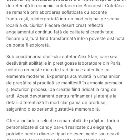
de referință în domeniul cofetariei din București. Cofetăria
se remarcă prin abordarea sofisticată cu accente
franțuzești, reinterpretată într-un mod original pe scena
locală a dulciurilor. Fiecare desert creat reflectă
angajamentul continuu față de calitate și creativitate,
fiecare prăjitură fiind transformată într-o poveste distinctă
ce poate fi explorată.
Sub coordonarea chef-ului cofetar Alex Stan, care și-a
desăvârșit abilitățile în prestigoase laboratoare din Paris,
unitatea reunește metode tradiționale autentice cu
elemente moderne. Experiența acumulată în urma anilor
de pregătire și practică se manifestă în armonia aromelor
și texturilor, procesul de creație fiind ridicat la rang de
artă. Acest devotament pentru rafinament și atenție la
detalii diferențiază în mod clar gama de produse,
asigurând o experiență gustativă memorabilă.
Oferta include o selecție remarcabilă de prăjituri, torturi
personalizate și candy bar-uri realizate cu eleganță,
potrivite pentru diverse tipuri de evenimente sau ocazii