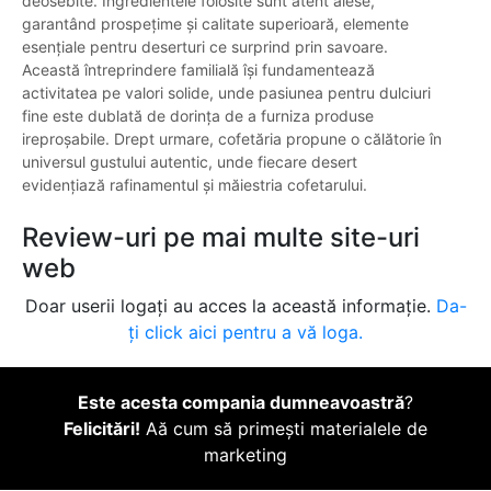
deosebite. Ingredientele folosite sunt atent alese,
garantând prospețime și calitate superioară, elemente
esențiale pentru deserturi ce surprind prin savoare.
Această întreprindere familială își fundamentează
activitatea pe valori solide, unde pasiunea pentru dulciuri
fine este dublată de dorința de a furniza produse
ireproșabile. Drept urmare, cofetăria propune o călătorie în
universul gustului autentic, unde fiecare desert
evidențiază rafinamentul și măiestria cofetarului.
Review-uri pe mai multe site-uri
web
Doar userii logați au acces la această informație.
Da-
ți click aici pentru a vă loga.
Este acesta compania dumneavoastră
?
Felicitări!
Aă cum să primești materialele de
marketing