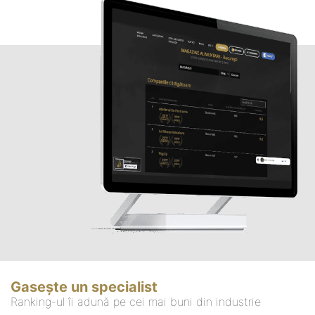
Gasește un specialist
Ranking-ul îi adună pe cei mai buni din industrie