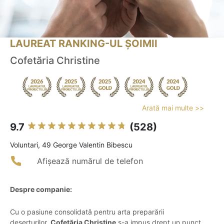
LAUREAT RANKING-UL ȘOIMII
Cofetăria Christine
Arată mai multe >>
9.7
(528)
Voluntari, 49 George Valentin Bibescu
Afișează numărul de telefon
Despre companie:
Cu o pasiune consolidată pentru arta preparării
deserturilor,
Cofetăria Christine
s-a impus drept un punct