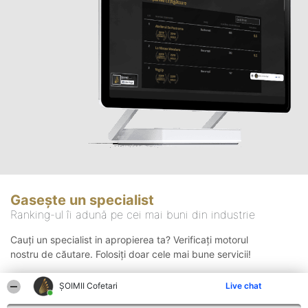
Gasește un specialist
Ranking-ul îi adună pe cei mai buni din industrie
Cauți un specialist in apropierea ta? Verificați motorul
nostru de căutare. Folosiți doar cele mai bune servicii!
ȘOIMII Cofetari
Live chat
Căutare