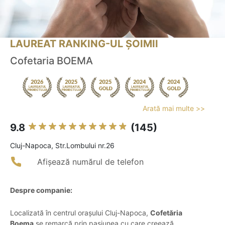
LAUREAT RANKING-UL ȘOIMII
Cofetaria BOEMA
Arată mai multe >>
9.8
(145)
Cluj-Napoca, Str.Lombului nr.26
Afișează numărul de telefon
Despre companie:
Localizată în centrul orașului Cluj-Napoca,
Cofetăria
Boema
se remarcă prin pasiunea cu care creează