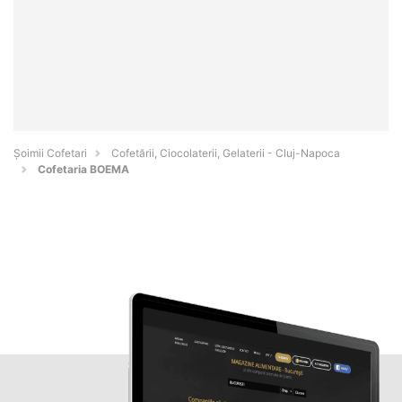
Șoimii Cofetari
Cofetării, Ciocolaterii, Gelaterii - Cluj-Napoca
Cofetaria BOEMA