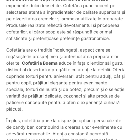
experiențe dulci deosebite. Cofetăria pune accent pe
selectarea atentă a ingredientelor de calitate superioară și
pe diversitatea cremelor și aromelor utilizate în preparate.
Produsele realizate reflectă devotamentul și priceperea
cofetarilor, al căror scop este să răspundă celor mai
sofisticate și pretențioase preferințe gastronomice.
Cofetăria are o tradiție îndelungată, aspect care se
regăsește în prospețimea și autenticitatea preparatelor
oferite.
Cofetăria Boema
aduce în fața clienților săi gustul
distinct al deserturilor pregătite cu atenție la detalii. Oferta
cuprinde torturi pentru aniversări, atât pentru adulți, cât și
pentru copii, prăjituri elegante pentru evenimente
speciale, torturi de nuntă și de botez, precum și o selecție
variată de prăjituri delicate, cozonaci și alte produse de
patiserie concepute pentru a oferi o experiență culinară
plăcută.
În plus, cofetăria pune la dispoziție opțiuni personalizate
de candy bar, contribuind la crearea unor evenimente cu
adevărat remarcabile. Atenția constantă acordată