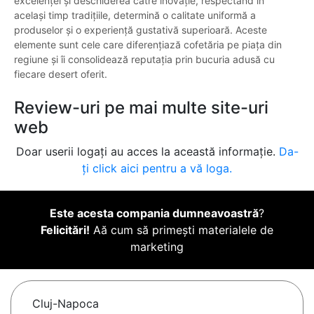
excelenței și deschiderea către inovație, respectând în
același timp tradițiile, determină o calitate uniformă a
produselor și o experiență gustativă superioară. Aceste
elemente sunt cele care diferențiază cofetăria pe piața din
regiune și îi consolidează reputația prin bucuria adusă cu
fiecare desert oferit.
Review-uri pe mai multe site-uri
web
Doar userii logați au acces la această informație.
Da-
ți click aici pentru a vă loga.
Este acesta compania dumneavoastră
?
Felicitări!
Aă cum să primești materialele de
marketing
Cluj-Napoca