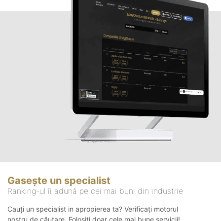
Gasește un specialist
Ranking-ul îi adună pe cei mai buni din industrie
Cauți un specialist in apropierea ta? Verificați motorul
nostru de căutare. Folosiți doar cele mai bune servicii!