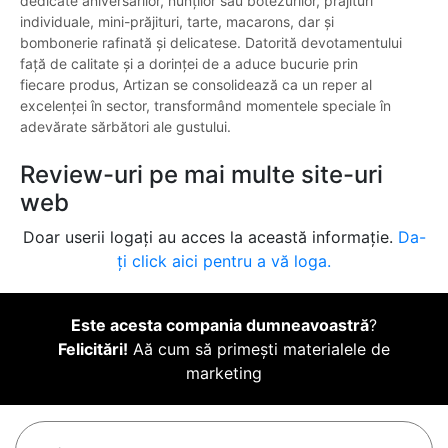
dedicate aniversărilor, nunților sau botezurilor, prăjituri
individuale, mini-prăjituri, tarte, macarons, dar și
bombonerie rafinată și delicatese. Datorită devotamentului
față de calitate și a dorinței de a aduce bucurie prin
fiecare produs, Artizan se consolidează ca un reper al
excelenței în sector, transformând momentele speciale în
adevărate sărbători ale gustului.
Review-uri pe mai multe site-uri
web
Doar userii logați au acces la această informație.
Da-
ți click aici pentru a vă loga.
Este acesta compania dumneavoastră
?
Felicitări!
Aă cum să primești materialele de
marketing