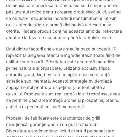
domeniul cofetăriei locale. Compania se distinge printr-o
pasiune autentică pentru crearea produselor dulci, având
ca obiectiv readucerea încrederii consumatorilor într-un
gust autentic și într-o aromă distinctivă a deserturilor
oferite. Fiecare produs conține această ambiție, reflectată
atent de la faza de concepere până la detaliile finale.
Unul dintre factorii cheie care stau la baza succesului îl
reprezintă alegerea atentă a ingredientelor, toate fiind de
calitate superioară. Prioritatea este acordată materiilor
prime naturale și proaspete, utilizând exclusiv frișcă
naturală și unt, fiind evitată complet orice substanță
sintetică suplimentară. Această strategie evidențiază
angajamentul pentru prospețime și autenticitate a
gustului. Produsele sunt realizate în loturi restrânse, ceea
ce permite păstrarea întregii arome și prospețimi, oferind
astfel o experiență culinară memorabilă.
Procesul de fabricare este caracterizat de grijă
minuțioasă, garanție pentru un gust remarcabil.
Diversitatea sortimentelor include torturi personalizate