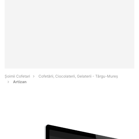
Șoimii Cofetari
Cofetării, Ciocolaterii, Gelaterii - Târgu-Mureş
Artizan