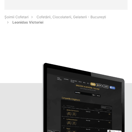
Șoimii Cofetari
Cofetării, Ciocolaterii, Gelaterii - Bucureşti
Leonidas Victoriei