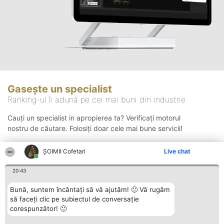
Gasește un specialist
Ranking-ul îi adună pe cei mai buni din industrie
Cauți un specialist in apropierea ta? Verificați motorul
nostru de căutare. Folosiți doar cele mai bune servicii!
ȘOIMII Cofetari
Live chat
Căutare
20:43
Bună, suntem încântați să vă ajutăm! 🙂 Vă rugăm
să faceți clic pe subiectul de conversație
corespunzător! 🙂