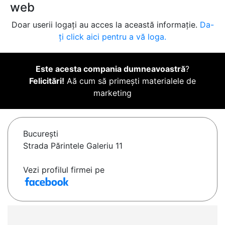
web
Doar userii logați au acces la această informație.
Da-
ți click aici pentru a vă loga.
Este acesta compania dumneavoastră
?
Felicitări!
Aă cum să primești materialele de
marketing
Bucureşti
Strada Părintele Galeriu 11
Vezi profilul firmei pe