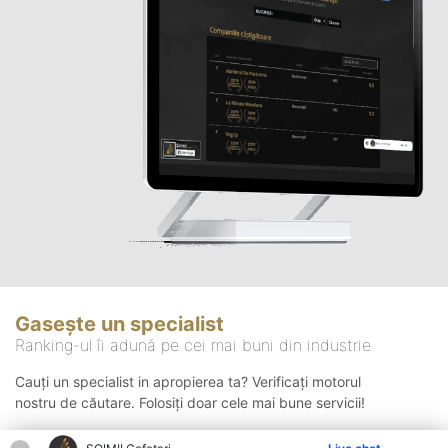
Gasește un specialist
Ranking-ul îi adună pe cei mai buni din industrie
Cauți un specialist in apropierea ta? Verificați motorul
nostru de căutare. Folosiți doar cele mai bune servicii!