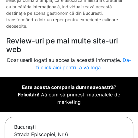
selecția culinară amplă, care asociază măiestria cofetăriei
cu bucătăria internațională, individualizează această
destinație pe scena gastronomică din București,
transformând-o într-un reper pentru experiențe culinare
deosebite.
Review-uri pe mai multe site-uri
web
Doar userii logați au acces la această informație.
Da-
ți click aici pentru a vă loga.
Este acesta compania dumneavoastră
?
Felicitări!
Aă cum să primești materialele de
marketing
Bucureşti
Strada Episcopiei, Nr 6