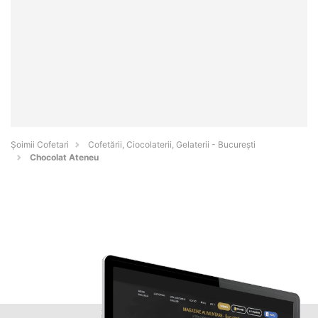
Șoimii Cofetari
Cofetării, Ciocolaterii, Gelaterii - Bucureşti
Chocolat Ateneu