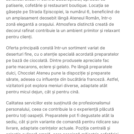
patiserie, cofetărie și restaurant boutique. Locația se
găsește pe Strada Episcopiei, la numărul 6, beneficiind de
un amplasament deosebit lângă Ateneul Român, într-o
zonă elegantă a orașului. Atmosfera distinctă creată de
decorul rafinat contribuie la un ambient primitor și relaxant
pentru clienți.
Oferta principală constă într-un sortiment variat de
deserturi fine, cu o atenție specială acordată preparatelor
pe bază de ciocolată. Dintre produsele apreciate fac
parte macarons, eclere și gelato. Pe lângă preparatele
dulci, Chocolat Ateneu pune la dispoziție și preparate
sărate, adesea cu influențe din bucătăria franceză. Astfel,
vizitatorii pot explora meniuri diverse, adaptate atât
pentru micul dejun, cât și pentru cină.
Calitatea serviciilor este susținută de profesionalismul
personalului, ceea ce contribuie la o experiență plăcută
pentru toți oaspeții. Preparatele pot fi degustate atât la
sediu, cât și prin variante de comandă pentru ridicare sau
livrare, adaptate cerințelor actuale. Poziția centrală și