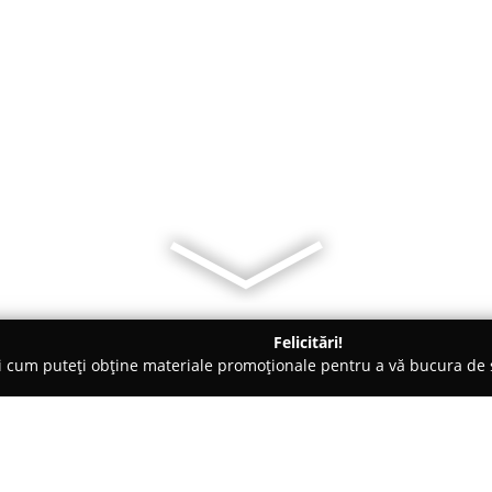
Felicitări!
ți cum puteți obține materiale promoționale pentru a vă bucura d
 Braşov
cakeshop.ro