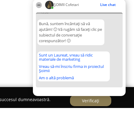
ȘOIMII Cofetari
Live chat
15:36
Bună, suntem încântați să vă
ajutăm! 🙂 Vă rugăm să faceți clic pe
subiectul de conversație
corespunzător! 🙂
Sunt un Laureat, vreau să ridic
materiale de marketing
Vreau să-mi înscriu firma in proiectul
Șoimii
Am o altă problemă
e succesul dumneavoastră.
Verificați