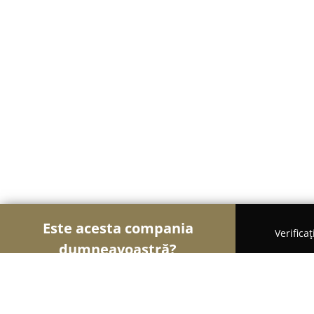
Este acesta compania
Verifica
dumneavoastră?
Șoimii Cofetari
Cofetării, Ciocolaterii, Gelaterii -