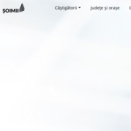
Câștigătorii
Județe și orașe