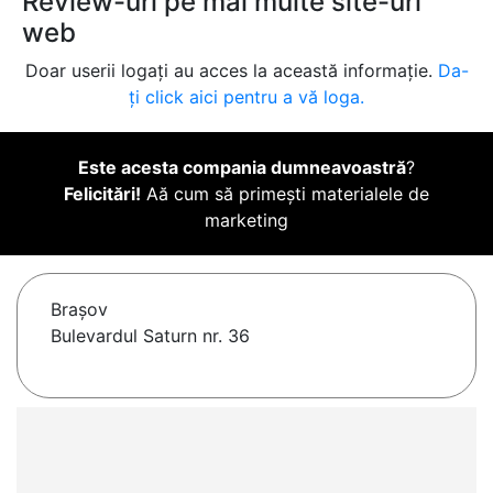
Review-uri pe mai multe site-uri
web
Doar userii logați au acces la această informație.
Da-
ți click aici pentru a vă loga.
Este acesta compania dumneavoastră
?
Felicitări!
Aă cum să primești materialele de
marketing
Brașov
Bulevardul Saturn nr. 36