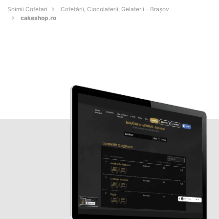
Șoimii Cofetari
Cofetării, Ciocolaterii, Gelaterii - Braşov
cakeshop.ro