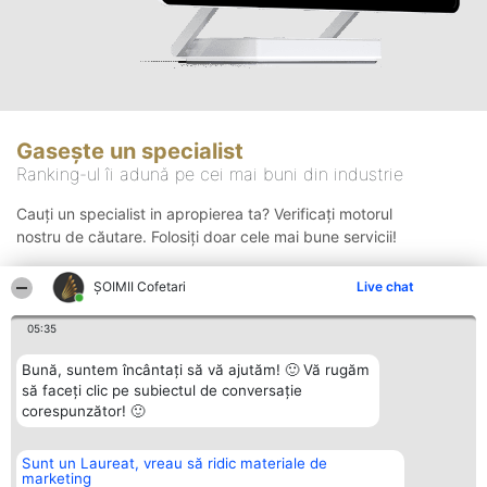
Gasește un specialist
Ranking-ul îi adună pe cei mai buni din industrie
Cauți un specialist in apropierea ta? Verificați motorul
nostru de căutare. Folosiți doar cele mai bune servicii!
ȘOIMII Cofetari
Live chat
Căutare
05:35
Bună, suntem încântați să vă ajutăm! 🙂 Vă rugăm
să faceți clic pe subiectul de conversație
corespunzător! 🙂
Sunt un Laureat, vreau să ridic materiale de
Organizator Ranking
Plebiscyt
Contact
marketing
BRIGHT SOLUTIONS BR SRL
Câștigătorii
Contact