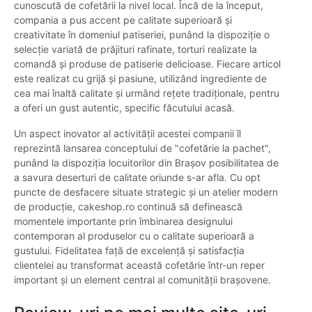
cunoscută de cofetării la nivel local. Încă de la început,
compania a pus accent pe calitate superioară și
creativitate în domeniul patiseriei, punând la dispoziție o
selecție variată de prăjituri rafinate, torturi realizate la
comandă și produse de patiserie delicioase. Fiecare articol
este realizat cu grijă și pasiune, utilizând ingrediente de
cea mai înaltă calitate și urmând rețete tradiționale, pentru
a oferi un gust autentic, specific făcutului acasă.
Un aspect inovator al activității acestei companii îl
reprezintă lansarea conceptului de "cofetărie la pachet",
punând la dispoziția locuitorilor din Brașov posibilitatea de
a savura deserturi de calitate oriunde s-ar afla. Cu opt
puncte de desfacere situate strategic și un atelier modern
de producție, cakeshop.ro continuă să definească
momentele importante prin îmbinarea designului
contemporan al produselor cu o calitate superioară a
gustului. Fidelitatea față de excelență și satisfacția
clientelei au transformat această cofetărie într-un reper
important și un element central al comunității brașovene.