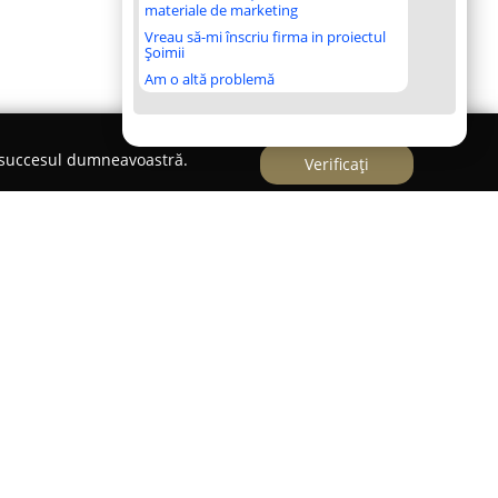
materiale de marketing
Vreau să-mi înscriu firma in proiectul
Șoimii
Am o altă problemă
e succesul dumneavoastră.
Verificați
pe Strada Principală 42, în localitatea Sub Coastă
 drept un spațiu dedicat rafinamentului patiseriei
tării se evidențiază prin dăruirea și entuziasmul
fiecare produs fiind preparat cu responsabilitate
l propriu. Acest proces reflectă preocuparea