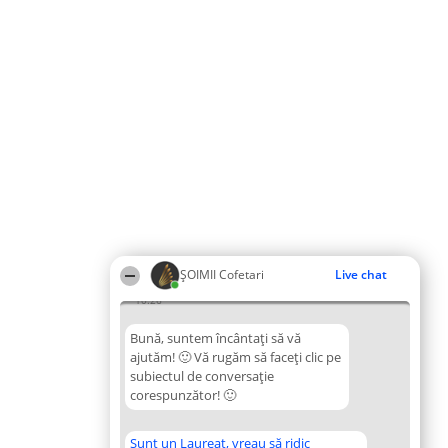
ȘOIMII Cofetari
Live chat
10:26
Bună, suntem încântați să vă
ajutăm! 🙂 Vă rugăm să faceți clic pe
subiectul de conversație
corespunzător! 🙂
Sunt un Laureat, vreau să ridic