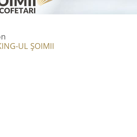
on
ING-UL ȘOIMII