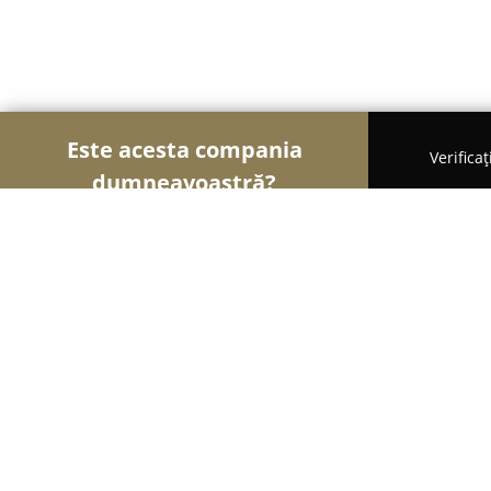
Este acesta compania
Verifica
dumneavoastră?
Șoimii Cofetari
Cofetării, Ciocolaterii, Gelaterii - 
My Chic Bonbon