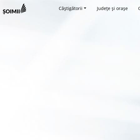
Câștigătorii
Județe și orașe