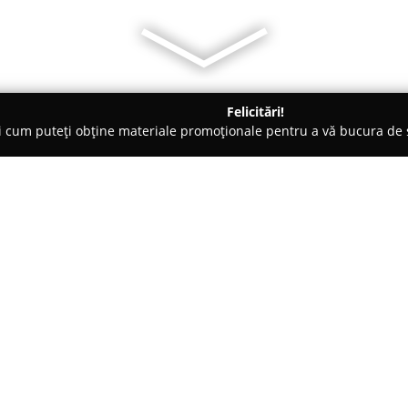
Felicitări!
ți cum puteți obține materiale promoționale pentru a vă bucura d
Cluj
My Chic Bonbon
Despre companie:
Cofetăria Chic Bonbon
se află 
din județul Cluj, și se remarcă
artizanale. Echipa acestei cofe
de a crea deserturi elaborate, 
Arată mai multe >>
și pricepere direct în atelieru