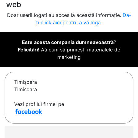
web
Doar userii logați au acces la această informație.
Da-
ți click aici pentru a vă loga.
Este acesta compania dumneavoastră
?
Felicitări!
Aă cum să primești materialele de
marketing
Timişoara
Timisoara
Vezi profilul firmei pe