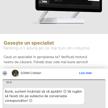
Gasește un specialist
Ranking-ul îi adună pe cei mai buni din industrie
Cauți un specialist in apropierea ta? Verificați motorul
nostru de căutare. Folosiți doar cele mai bune servicii!
ȘOIMII Cofetari
Live chat
Căutare
18:31
Bună, suntem încântați să vă ajutăm! 🙂 Vă rugăm
să faceți clic pe subiectul de conversație
corespunzător! 🙂