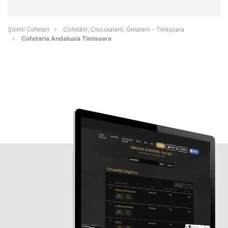
Șoimii Cofetari
Cofetării, Ciocolaterii, Gelaterii - Timişoara
Cofetaria Andalusia Timisoara