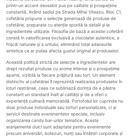
printr-un accent deosebit pus pe calitate și prospețime
constantă. Având sediul pe Strada Mihai Viteazu, Bloc C1,
cofetăria propune o selecție generoasă de produse de
cofetărie, preparate cu atenție sporită la detalii și la
ingredientele utilizate. Filosofia de bază a acestei cofetării
constă în valorificarea exclusivă a ciocolatei autentice, a
frișcăi naturale și a untului, eliminând total adaosurile
sintetice ce ar putea afecta gustul original al produselor.
Această politică strictă de selecție a ingredientelor are
drept rezultat produse cu arome intense și o prospețime
aparte, vizibilă la fiecare prăjitură sau tort. Un element
distinctiv al cofetăriei îl reprezintă realizarea produselor în
loturi restrânse, ceea ce subliniază dorința de a păstra
constant un standard înalt al calității și de a oferi o
experiență culinară memorabilă. Portofoliul lor cuprinde nu
doar produse individuale sau torturi personalizate, ci și
servicii destinate evenimentelor speciale, inclusiv
organizarea candy bar-urilor tematice. Aceste
aranjamente dulci sunt adaptate pentru evenimente
precum aniversări, botezuri, nunți sau întâlniri corporate și