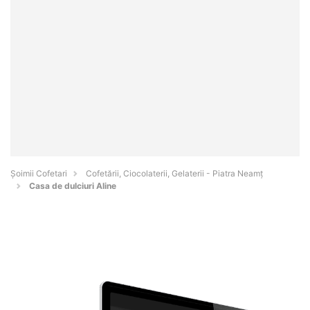
Șoimii Cofetari
Cofetării, Ciocolaterii, Gelaterii - Piatra Neamţ
Casa de dulciuri Aline