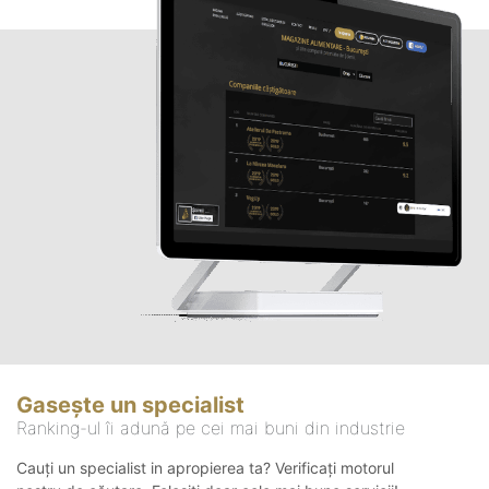
Gasește un specialist
Ranking-ul îi adună pe cei mai buni din industrie
Cauți un specialist in apropierea ta? Verificați motorul