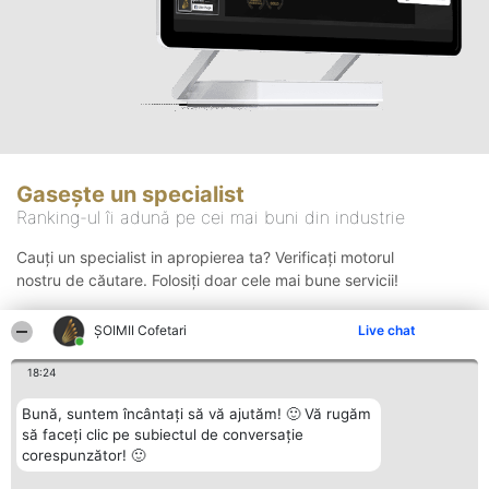
Gasește un specialist
Ranking-ul îi adună pe cei mai buni din industrie
Cauți un specialist in apropierea ta? Verificați motorul
nostru de căutare. Folosiți doar cele mai bune servicii!
ȘOIMII Cofetari
Live chat
Căutare
18:24
Bună, suntem încântați să vă ajutăm! 🙂 Vă rugăm
să faceți clic pe subiectul de conversație
corespunzător! 🙂