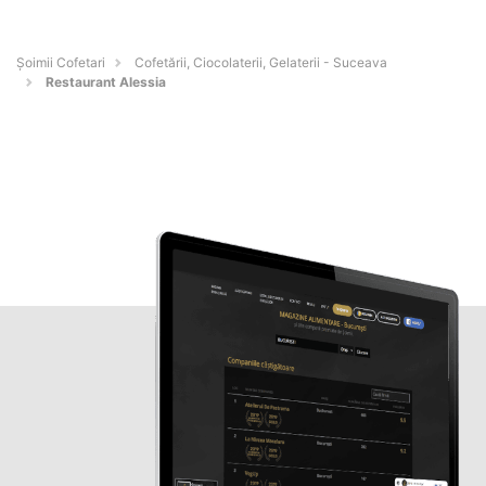
Șoimii Cofetari
Cofetării, Ciocolaterii, Gelaterii - Suceava
Restaurant Alessia