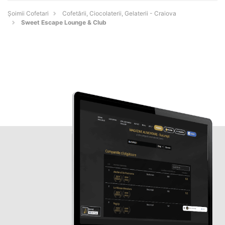
Șoimii Cofetari
Cofetării, Ciocolaterii, Gelaterii - Craiova
Sweet Escape Lounge & Club