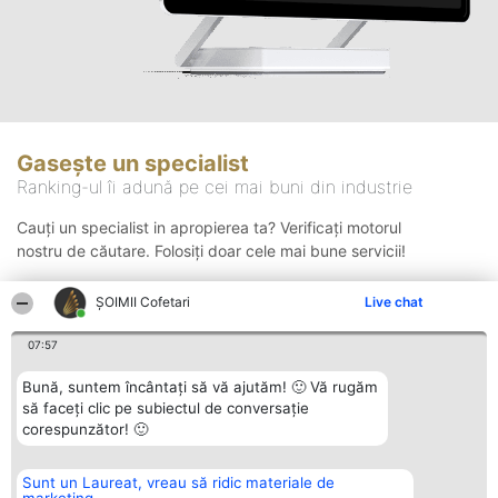
Gasește un specialist
Ranking-ul îi adună pe cei mai buni din industrie
Cauți un specialist in apropierea ta? Verificați motorul
nostru de căutare. Folosiți doar cele mai bune servicii!
ȘOIMII Cofetari
Live chat
Căutare
07:57
Bună, suntem încântați să vă ajutăm! 🙂 Vă rugăm
să faceți clic pe subiectul de conversație
corespunzător! 🙂
Sunt un Laureat, vreau să ridic materiale de
Organizator Ranking
Plebiscyt
Contact