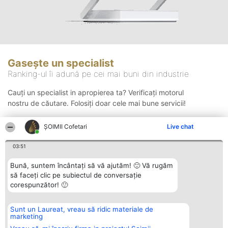
Gasește un specialist
Ranking-ul îi adună pe cei mai buni din industrie
Cauți un specialist in apropierea ta? Verificați motorul
nostru de căutare. Folosiți doar cele mai bune servicii!
ȘOIMII Cofetari
Live chat
Căutare
03:51
Bună, suntem încântați să vă ajutăm! 🙂 Vă rugăm
să faceți clic pe subiectul de conversație
corespunzător! 🙂
Sunt un Laureat, vreau să ridic materiale de
Organizator Ranking
Plebiscyt
Contact
marketing
BRIGHT SOLUTIONS BR SRL
Câștigătorii
Contact
Aleea Timisul De Sus 2 Bl. A30
Lista Tuturor