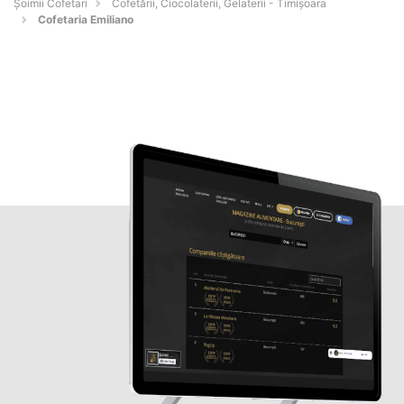
Șoimii Cofetari
Cofetării, Ciocolaterii, Gelaterii - Timişoara
Cofetaria Emiliano