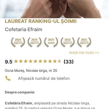
LAUREAT RANKING-UL ȘOIMII
Cofetaria Efraim
Arată mai multe >>
9.5
(33)
Ocna Mureş, Nicolae iorga, nr 25
Afișează numărul de telefon
Despre companie:
Cofetăria Efraim
, amplasată pe strada Nicolae Iorga,
numărul 25, în centrul orașului Ocna Mureș, s-a impus ca