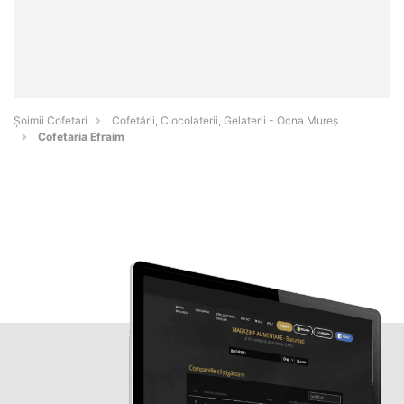
Șoimii Cofetari
Cofetării, Ciocolaterii, Gelaterii - Ocna Mureş
Cofetaria Efraim