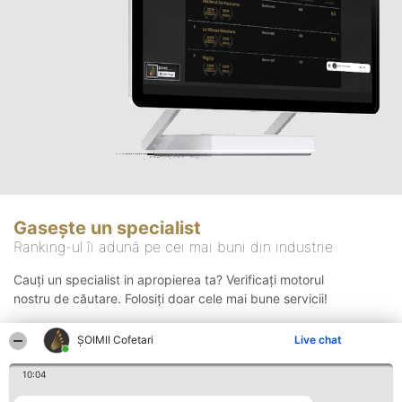
Gasește un specialist
Ranking-ul îi adună pe cei mai buni din industrie
Cauți un specialist in apropierea ta? Verificați motorul
nostru de căutare. Folosiți doar cele mai bune servicii!
ȘOIMII Cofetari
Live chat
Căutare
10:04