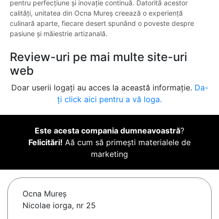
pentru perfecțiune și inovație continuă. Datorită acestor
calități, unitatea din Ocna Mureș creează o experiență
culinară aparte, fiecare desert spunând o poveste despre
pasiune și măiestrie artizanală.
Review-uri pe mai multe site-uri
web
Doar userii logați au acces la această informație.
Da-
ți click aici pentru a vă loga.
Este acesta compania dumneavoastră
?
Felicitări!
Aă cum să primești materialele de
marketing
Ocna Mureş
Nicolae iorga, nr 25