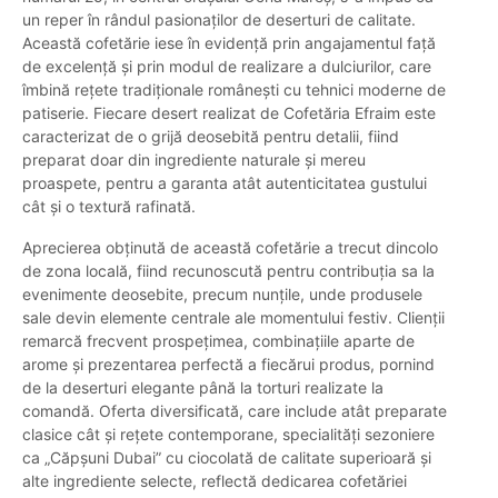
un reper în rândul pasionaților de deserturi de calitate.
Această cofetărie iese în evidență prin angajamentul față
de excelență și prin modul de realizare a dulciurilor, care
îmbină rețete tradiționale românești cu tehnici moderne de
patiserie. Fiecare desert realizat de Cofetăria Efraim este
caracterizat de o grijă deosebită pentru detalii, fiind
preparat doar din ingrediente naturale și mereu
proaspete, pentru a garanta atât autenticitatea gustului
cât și o textură rafinată.
Aprecierea obținută de această cofetărie a trecut dincolo
de zona locală, fiind recunoscută pentru contribuția sa la
evenimente deosebite, precum nunțile, unde produsele
sale devin elemente centrale ale momentului festiv. Clienții
remarcă frecvent prospețimea, combinațiile aparte de
arome și prezentarea perfectă a fiecărui produs, pornind
de la deserturi elegante până la torturi realizate la
comandă. Oferta diversificată, care include atât preparate
clasice cât și rețete contemporane, specialități sezoniere
ca „Căpșuni Dubai” cu ciocolată de calitate superioară și
alte ingrediente selecte, reflectă dedicarea cofetăriei