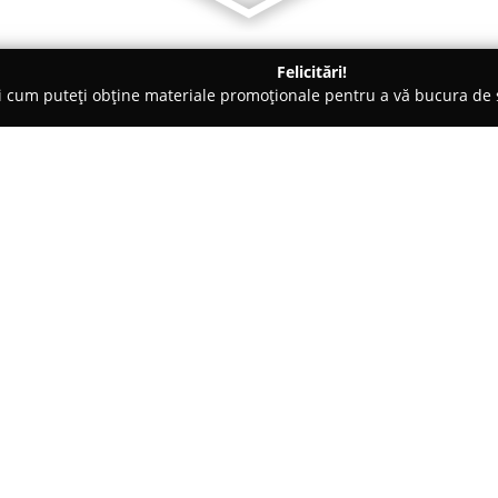
Felicitări!
ți cum puteți obține materiale promoționale pentru a vă bucura d
 Vaslui
Cofetaria Boema Vaslui
Despre companie:
Cofetăria Boema Vaslui
se rema
care s-a consolidat pe parcursu
perioadă, pasiunea și angajame
ca scop principal satisfacerea c
Arată mai multe >>
Compania își propune să ofere
cofetărie și patiserie, elabora
atenție.