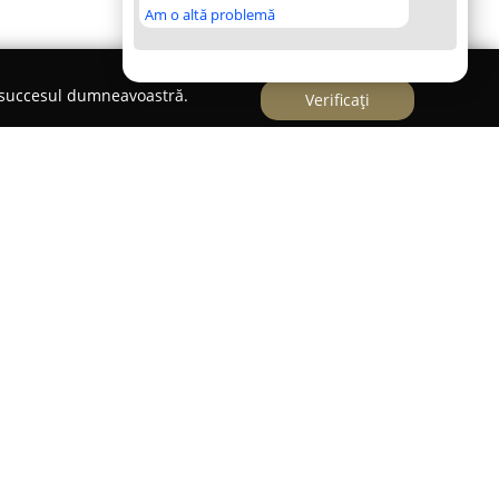
Am o altă problemă
e succesul dumneavoastră.
Verificați
rcă printr-o tradiție solidă în arta cofetăriei,
l a peste 26 de ani de activitate. În această
ntul au influențat fiecare produs realizat, având
elor mai diverse și rafinate preferințe culinare.
 o gamă variată de produse proaspete din
te doar cu ingrediente naturale selecționate cu