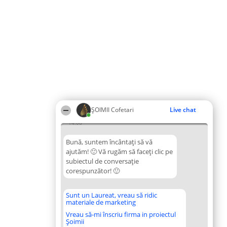
ȘOIMII Cofetari
Live chat
14:08
Bună, suntem încântați să vă
ajutăm! 🙂 Vă rugăm să faceți clic pe
subiectul de conversație
corespunzător! 🙂
Sunt un Laureat, vreau să ridic
materiale de marketing
Vreau să-mi înscriu firma in proiectul
Șoimii