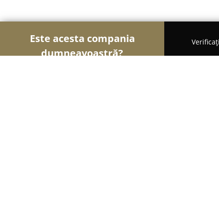
Este acesta compania
Verifica
dumneavoastră?
Șoimii Cofetari
Cofetării, Ciocolaterii, Gelaterii -
Cofetaria Boema Vaslui
9.3
(66)
Vaslui, Strada Vidin, Bloc 68, Parter