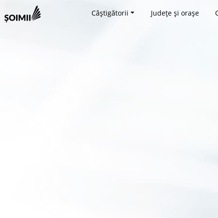
Câștigătorii
Județe și orașe