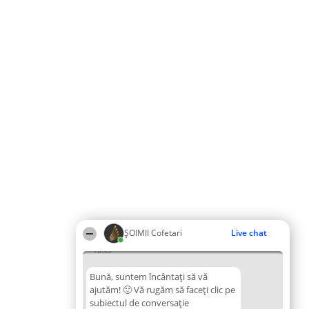
ȘOIMII Cofetari
Live chat
18:43
Bună, suntem încântați să vă
ajutăm! 🙂 Vă rugăm să faceți clic pe
subiectul de conversație