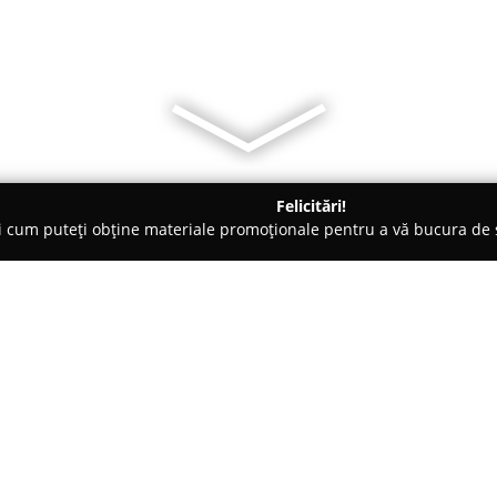
Felicitări!
ți cum puteți obține materiale promoționale pentru a vă bucura d
 - Sfântu Gheorghe
Cofetaria Aria Cukraszda
Despre companie:
Amplasată în centrul municipi
1918 la numărul 41,
Cofetăria 