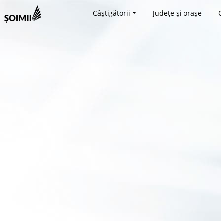
Câștigătorii
Județe și orașe