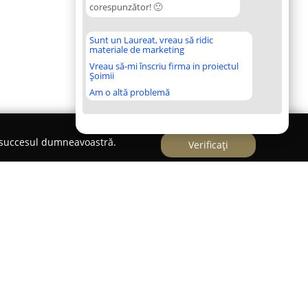
corespunzător! 🙂
Sunt un Laureat, vreau să ridic
materiale de marketing
Vreau să-mi înscriu firma in proiectul
Șoimii
Am o altă problemă
e succesul dumneavoastră.
Verificați
ului Sfântu Gheorghe, pe strada 1 Decembrie
Aria
s-a consacrat ca un reper pentru pasionații