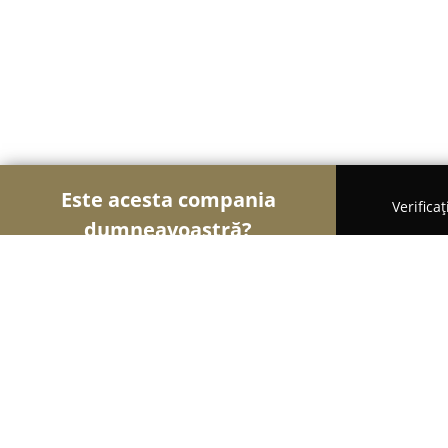
Este acesta compania
Verifica
dumneavoastră?
Șoimii Cofetari
Cofetării, Ciocolaterii, Gelaterii
Cofetaria Aria Cukraszda