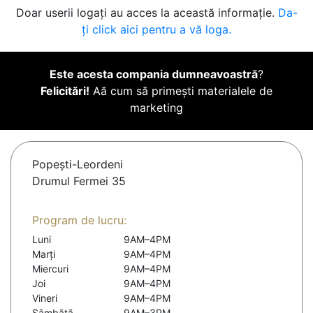
Doar userii logați au acces la această informație.
Da-
ți click aici pentru a vă loga.
Este acesta compania dumneavoastră
?
Felicitări!
Aă cum să primești materialele de
marketing
Popeşti-Leordeni
Drumul Fermei 35
Program de lucru:
Luni
9AM–4PM
Marți
9AM–4PM
Miercuri
9AM–4PM
Joi
9AM–4PM
Vineri
9AM–4PM
Sâmbătă
9AM–3PM