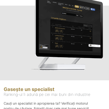
Gasește un specialist
Ranking-ul îi adună pe cei mai buni din industrie
Cauți un specialist in apropierea ta? Verificați motorul
nostru de căutare. Folosiți doar cele mai bune servicii!