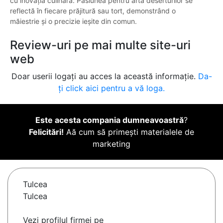
cu inovația culinară. Pasiunea pentru arta deserturilor se
reflectă în fiecare prăjitură sau tort, demonstrând o
măiestrie și o precizie ieșite din comun.
Review-uri pe mai multe site-uri
web
Doar userii logați au acces la această informație.
Da-
ți click aici pentru a vă loga.
Este acesta compania dumneavoastră
?
Felicitări!
Aă cum să primești materialele de
marketing
Tulcea
Tulcea
Vezi profilul firmei pe