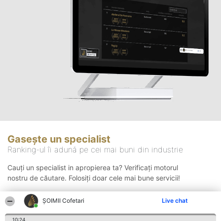
Gasește un specialist
Ranking-ul îi adună pe cei mai buni din industrie
Cauți un specialist in apropierea ta? Verificați motorul
nostru de căutare. Folosiți doar cele mai bune servicii!
ȘOIMII Cofetari
Live chat
Căutare
10:24