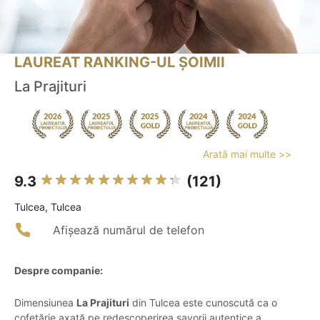
LAUREAT RANKING-UL ȘOIMII
La Prajituri
Arată mai multe >>
9.3
(121)
Tulcea, Tulcea
Afișează numărul de telefon
Despre companie:
Dimensiunea
La Prajituri
din Tulcea este cunoscută ca o
cofetărie axată pe redescoperirea savorii autentice a