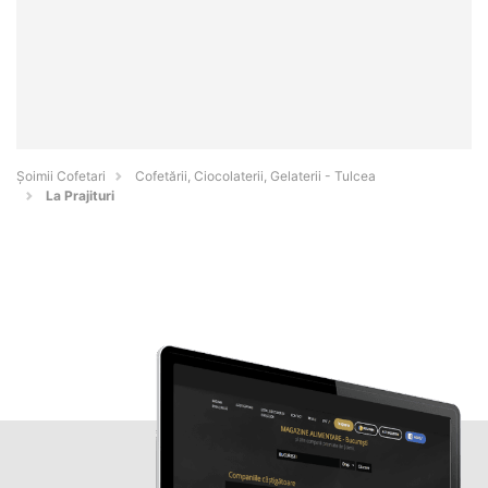
Șoimii Cofetari
Cofetării, Ciocolaterii, Gelaterii - Tulcea
La Prajituri