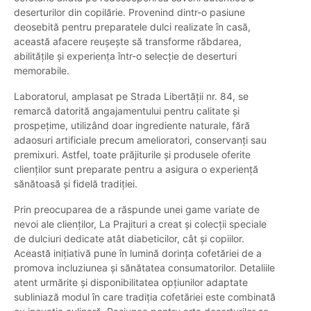
deserturilor din copilărie. Provenind dintr-o pasiune
deosebită pentru preparatele dulci realizate în casă,
această afacere reușește să transforme răbdarea,
abilitățile și experiența într-o selecție de deserturi
memorabile.
Laboratorul, amplasat pe Strada Libertății nr. 84, se
remarcă datorită angajamentului pentru calitate și
prospețime, utilizând doar ingrediente naturale, fără
adaosuri artificiale precum amelioratori, conservanți sau
premixuri. Astfel, toate prăjiturile și produsele oferite
clienților sunt preparate pentru a asigura o experiență
sănătoasă și fidelă tradiției.
Prin preocuparea de a răspunde unei game variate de
nevoi ale clienților, La Prajituri a creat și colecții speciale
de dulciuri dedicate atât diabeticilor, cât și copiilor.
Această inițiativă pune în lumină dorința cofetăriei de a
promova incluziunea și sănătatea consumatorilor. Detaliile
atent urmărite și disponibilitatea opțiunilor adaptate
subliniază modul în care tradiția cofetăriei este combinată