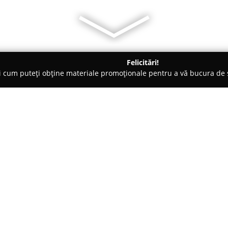
Felicitări!
ți cum puteți obține materiale promoționale pentru a vă bucura d
 Bucureşti
Tort de Bezea
Despre companie:
Tort de Bezea
este un atelier r
centrul Bucureștiului, unde acc
Acest spațiu, recunoscut pentru
prin devotamentul adus artei p
tort și fiecare prăjitură sunt re