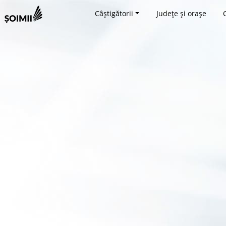
Câștigătorii
Județe și orașe