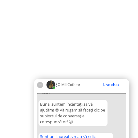
ȘOIMII Cofetari
Live chat
12:24
Bună, suntem încântați să vă
ajutăm! 🙂 Vă rugăm să faceți clic pe
subiectul de conversație
corespunzător! 🙂
Sunt un Laureat, vreau să ridic