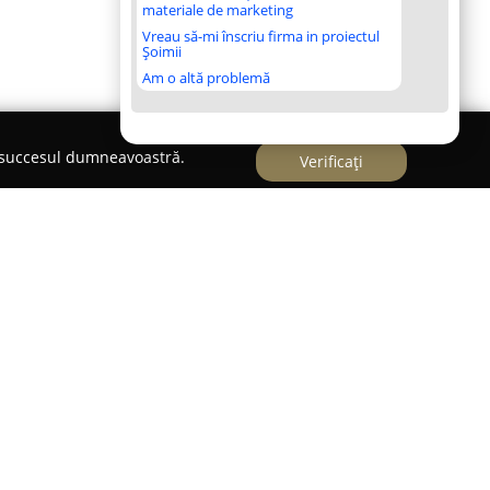
materiale de marketing
Vreau să-mi înscriu firma in proiectul
Șoimii
Am o altă problemă
e succesul dumneavoastră.
Verificați
afinat de cofetărie amplasat pe Strada Roma 5, în
entul cade pe universul sofisticat al bezelelor.
 deserturile sale remarcabile, se evidențiază
reparării dulciurilor bazate pe bezea. Fiecare
zultatul unei combinații echilibrate de texturi și