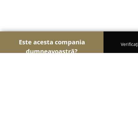
Este acesta compania
Verifica
dumneavoastră?
Șoimii Cofetari
Cofetării, Ciocolaterii, Gelaterii -
Tort de Bezea
9.3
(1044)