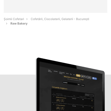
Șoimii Cofetari
Cofetării, Ciocolaterii, Gelaterii - Bucureşti
Raw Bakery