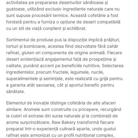
activitatea pe prepararea deserturilor sănătoase și
gustoase, utilizând exclusiv ingrediente naturale care nu
sunt supuse procesării termice. Această cofetărie a fost
fondată pentru a furniza o opțiune de desert compatibilă
cu un stil de viață conștient și echilibrat.
Sortimentul de produse pus la dispoziție implică prăjituri,
torturi și bomboane, acestea fiind dezvoltate fără zahăr
rafinat, gluten ori componente de origine animală. Fiecare
desert evidențiază angajamentul față de prospețime și
calitate, punând accent pe beneficiile nutritive. Selectarea
ingredientelor, precum fructele, legumele, nucile,
superalimentele și semințele, este realizată cu grijă pentru
a garanta atât savoarea, cât și aportul benefic pentru
sănătate.
Elementul de inovație distinge cofetăria de alte afaceri
similare. Aromele sunt construite cu pricepere, recurgând
la culori vii extrase din surse naturale și la combinații de
arome surprinzătoare. Raw Bakery transformă fiecare
preparat într-o experiență culinară aparte, unde gustul
rafinat este armonizat cu un profil nutrițional complex,