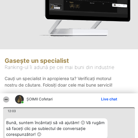
Gasește un specialist
Ranking-ul îi adună pe cei mai buni din industrie
Cauți un specialist in apropierea ta? Verificați motorul
nostru de căutare. Folosiți doar cele mai bune servicii!
ȘOIMII Cofetari
Live chat
Căutare
12:03
Bună, suntem încântați să vă ajutăm! 🙂 Vă rugăm
să faceți clic pe subiectul de conversație
corespunzător! 🙂