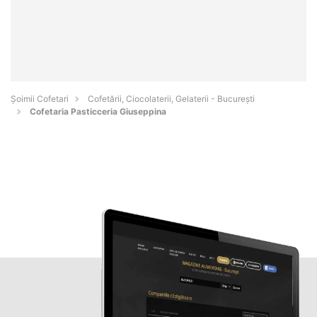
Șoimii Cofetari
Cofetării, Ciocolaterii, Gelaterii - Bucureşti
Cofetaria Pasticceria Giuseppina