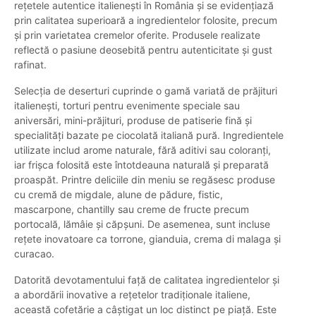
rețetele autentice italienești în România și se evidențiază
prin calitatea superioară a ingredientelor folosite, precum
și prin varietatea cremelor oferite. Produsele realizate
reflectă o pasiune deosebită pentru autenticitate și gust
rafinat.
Selecția de deserturi cuprinde o gamă variată de prăjituri
italienești, torturi pentru evenimente speciale sau
aniversări, mini-prăjituri, produse de patiserie fină și
specialități bazate pe ciocolată italiană pură. Ingredientele
utilizate includ arome naturale, fără aditivi sau coloranți,
iar frișca folosită este întotdeauna naturală și preparată
proaspăt. Printre deliciile din meniu se regăsesc produse
cu cremă de migdale, alune de pădure, fistic,
mascarpone, chantilly sau creme de fructe precum
portocală, lămâie și căpșuni. De asemenea, sunt incluse
rețete inovatoare ca torrone, gianduia, crema di malaga și
curacao.
Datorită devotamentului față de calitatea ingredientelor și
a abordării inovative a rețetelor tradiționale italiene,
această cofetărie a câștigat un loc distinct pe piață. Este