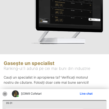
Gasește un specialist
Ranking-ul îi adună pe cei mai buni din industrie
Cauți un specialist in apropierea ta? Verificați motorul
nostru de căutare. Folosiți doar cele mai bune servicii!
ȘOIMII Cofetari
Live chat
Căutare
05:31