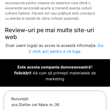
recunoscută pentru crearea de deserturi care oferă o
experiență senzorială aparte și transmit esența culturii
culinare italiene. Fiecare tort sau prăjitură este conceput
cu atenție la detalii de către cofetari pasionați.
Review-uri pe mai multe site-uri
web
Doar userii logați au acces la această informație.
Da-
ți click aici pentru a vă loga.
Este acesta compania dumneavoastră
?
Felicitări!
Aă cum să primești materialele de
marketing
Bucureşti
sos.Stefan cel Mare nr..36