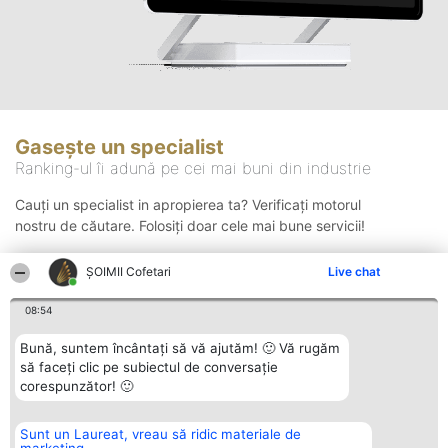
Gasește un specialist
Ranking-ul îi adună pe cei mai buni din industrie
Cauți un specialist in apropierea ta? Verificați motorul
nostru de căutare. Folosiți doar cele mai bune servicii!
ȘOIMII Cofetari
Live chat
Căutare
08:54
Bună, suntem încântați să vă ajutăm! 🙂 Vă rugăm
să faceți clic pe subiectul de conversație
corespunzător! 🙂
Sunt un Laureat, vreau să ridic materiale de
Organizator Ranking
Plebiscyt
Contact