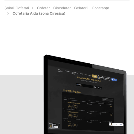
Șoimii Cofetari
Cofetării, Ciocolaterii, Gelaterii - Constanţa
Cofetaria Aida (zona Ciresica)