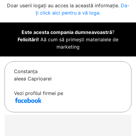
Doar userii logați au acces la această informație.
Da-
ți click aici pentru a vă loga.
Este acesta compania dumneavoastră
?
Felicitări!
Aă cum să primești materialele de
marketing
Constanţa
aleea Caprioarei
Vezi profilul firmei pe