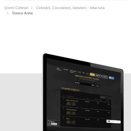
Șoimii Cofetari
Cofetării, Ciocolaterii, Gelaterii - Alba Iulia
Douce Anna