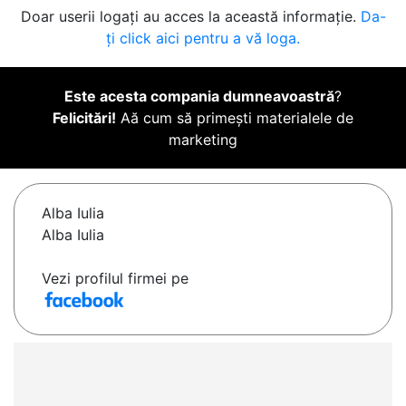
Doar userii logați au acces la această informație.
Da-
ți click aici pentru a vă loga.
Este acesta compania dumneavoastră
?
Felicitări!
Aă cum să primești materialele de
marketing
Alba Iulia
Alba Iulia
Vezi profilul firmei pe