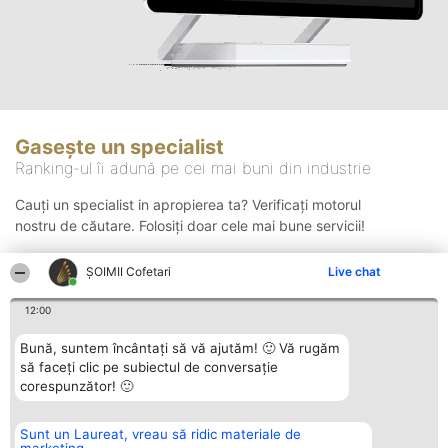
Gasește un specialist
Ranking-ul îi adună pe cei mai buni din industrie
Cauți un specialist in apropierea ta? Verificați motorul
nostru de căutare. Folosiți doar cele mai bune servicii!
ȘOIMII Cofetari
Live chat
Căutare
12:00
Bună, suntem încântați să vă ajutăm! 🙂 Vă rugăm
să faceți clic pe subiectul de conversație
corespunzător! 🙂
Sunt un Laureat, vreau să ridic materiale de
Organizator Ranking
Plebiscyt
Contact