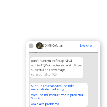
ȘOIMII Cofetari
Live chat
01:31
Bună, suntem încântați să vă
ajutăm! 🙂 Vă rugăm să faceți clic pe
subiectul de conversație
corespunzător! 🙂
Sunt un Laureat, vreau să ridic
materiale de marketing
Vreau să-mi înscriu firma in proiectul
Șoimii
Am o altă problemă