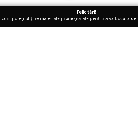
Felicitări!
ți cum puteți obține materiale promoționale pentru a vă bucura d
 Bucureşti
CRUMB BAKERY
Despre companie:
Localizată în centrul București
recunoscută ca o destinație apr
Cofetăria se distinge printr-un
gourmet, punând accent pe cook
autentic și textura deosebită. 
arome, acoperind atât rețete cla
caramel sărat sau combinații în
Clienții remarcă prospețimea ș